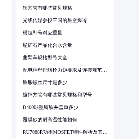
铝方管有哪些常见规格
光线传媒参投三国的星空爆冷
横担型号对应重量
锰矿石产品化合水含量
曲臂车规格型号大全
配电柜母排螺栓力矩要求及连接规范详
解
膨胀螺丝尺寸是多少
镀锌方管有哪些常见规格和型号
D400球墨铸铁井盖重多少
覆膜砂的耐高温性能如何
RU7088R功率MOSFET特性解析及其在
可调电源设计中的实践