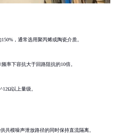
150%，通常选用聚丙烯或陶瓷介质。
频率下容抗大于回路阻抗的10倍。
^12Ω以上量级。
提供共模噪声泄放路径的同时保持直流隔离。