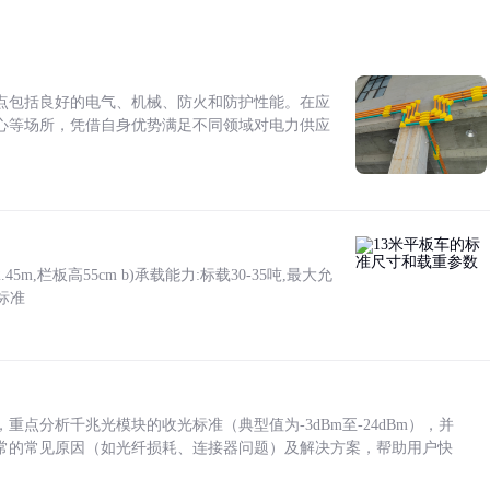
点包括良好的电气、机械、防火和防护性能。在应
心等场所，凭借自身优势满足不同领域对电力供应
5m,栏板高55cm b)承载能力:标载30-35吨,最大允
标准
点分析千兆光模块的收光标准（典型值为-3dBm至-24dBm），并
常的常见原因（如光纤损耗、连接器问题）及解决方案，帮助用户快