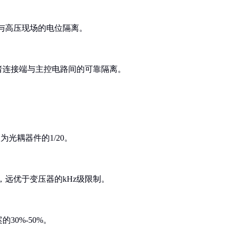
路与高压现场的电位隔离。
者连接端与主控电路间的可靠隔离。
为光耦器件的1/20。
z，远优于变压器的kHz级限制。
0%-50%。