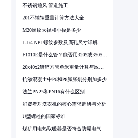
不锈钢通风 管道施工
201不锈钢重量计算方法大全
M20螺纹大径和小径是多少
1-1/4 NPT螺纹参数及底孔尺寸详解
F1010E是什么管？能否用3205或3505代
换
20x40x2镀锌方管单米重量计算与应用
分析
抗渗混凝土中P6和P8膨胀剂分别加多少
法兰PN25和PN16有什么区别
消费者对洗衣机的核心需求调研与分析
U型螺栓的国家标准
煤矿用电热取暖器是否符合防爆电气设
备标准