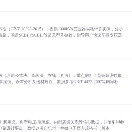
/T 10228-2015），提供1000kVA变压器损耗计算实例，分步
，涵盖SCB10/SCB13等常见型号参数，指导用户快速掌握变压器
法（理论公式法、查表法、在线工具法），重点解析了黄铜棒密度取
计算案例、误差分析及选材建议，数据参考GB/T 4423-2007等国家标
括各引脚定义、典型电压/电流值、内部逻辑关系等核心数据，并附引脚参
电路设计要点，数据参考自杭州士兰微电子官方规格书（版本