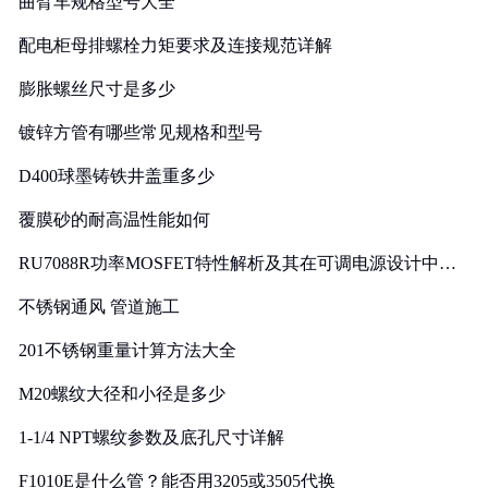
曲臂车规格型号大全
配电柜母排螺栓力矩要求及连接规范详解
膨胀螺丝尺寸是多少
镀锌方管有哪些常见规格和型号
D400球墨铸铁井盖重多少
覆膜砂的耐高温性能如何
RU7088R功率MOSFET特性解析及其在可调电源设计中的
实践
不锈钢通风 管道施工
201不锈钢重量计算方法大全
M20螺纹大径和小径是多少
1-1/4 NPT螺纹参数及底孔尺寸详解
F1010E是什么管？能否用3205或3505代换