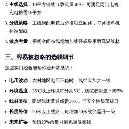
主线选择
：10平方铜线（载流量50A）可满足两台电机，
充电桩需16平方
分线策略
：主线到配电箱后分接独立回路，每路按单机
标准配线
散热考量
：密闭空间布线需增加线径或采用耐高温线材
三、容易被忽略的选线细节
这些实用经验能帮你避开常见坑：
电压波动
：农村地区电压不稳时，线径应加大一级
环境温度
：35℃以上环境每升高5℃，线缆载流量下降5%
线材类型
：阻燃线比普通线贵30%，但安全性显著提升
长度补偿
：50米以上线路，每增加50米线径需升一级
未来扩容
：预留20%余量可避免重复布线