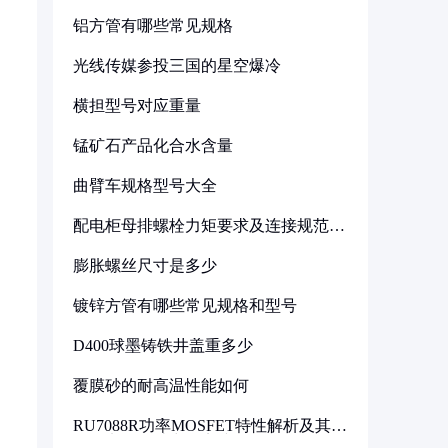
铝方管有哪些常见规格
光线传媒参投三国的星空爆冷
横担型号对应重量
锰矿石产品化合水含量
曲臂车规格型号大全
配电柜母排螺栓力矩要求及连接规范详
解
膨胀螺丝尺寸是多少
镀锌方管有哪些常见规格和型号
D400球墨铸铁井盖重多少
覆膜砂的耐高温性能如何
RU7088R功率MOSFET特性解析及其在
可调电源设计中的实践