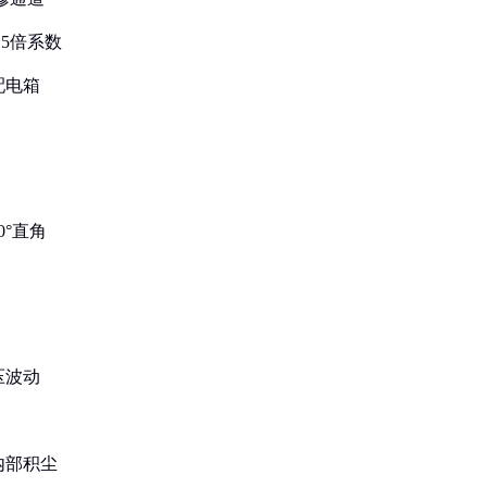
.5倍系数
配电箱
0°直角
压波动
内部积尘