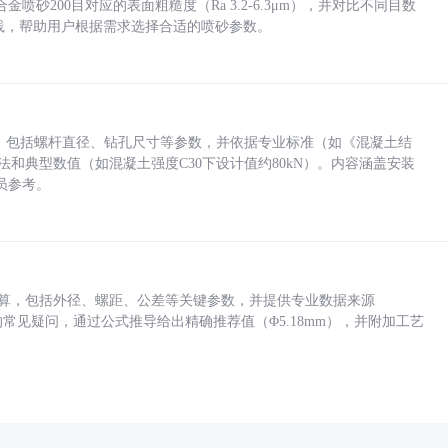
砂200目对应的表面粗糙度（Ra 3.2-6.3μm），并对比不同目数
业实践，帮助用户根据需求选择合适的喷砂参数。
力，包括螺杆直径、钻孔尺寸等参数，并依据专业标准（如《混凝土结
方法和典型数值（如混凝土强度C30下设计值约80kN）。内容涵盖安装
员参考。
底孔计算，包括外径、螺距、公差等关键参数，并提供专业数据来源
孔尺寸的常见疑问，通过公式推导给出精确推荐值（Φ5.18mm），并附加工艺