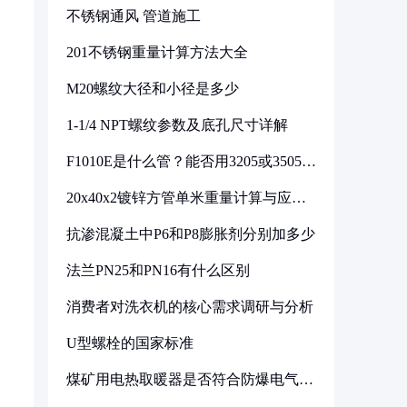
不锈钢通风 管道施工
201不锈钢重量计算方法大全
M20螺纹大径和小径是多少
1-1/4 NPT螺纹参数及底孔尺寸详解
F1010E是什么管？能否用3205或3505代
换
20x40x2镀锌方管单米重量计算与应用
分析
抗渗混凝土中P6和P8膨胀剂分别加多少
法兰PN25和PN16有什么区别
消费者对洗衣机的核心需求调研与分析
U型螺栓的国家标准
煤矿用电热取暖器是否符合防爆电气设
备标准