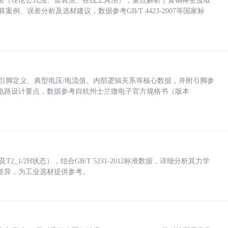
法（理论公式法、查表法、在线工具法），重点解析了黄铜棒密度取
计算案例、误差分析及选材建议，数据参考GB/T 4423-2007等国家标
括各引脚定义、典型电压/电流值、内部逻辑关系等核心数据，并附引脚参
电路设计要点，数据参考自杭州士兰微电子官方规格书（版本
_1/2H状态），结合GB/T 5231-2012标准数据，详细分析其力学
差异，为工业选材提供参考。