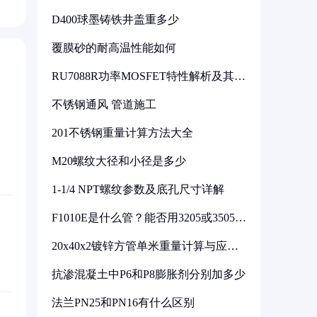
D400球墨铸铁井盖重多少
覆膜砂的耐高温性能如何
RU7088R功率MOSFET特性解析及其在
可调电源设计中的实践
不锈钢通风 管道施工
201不锈钢重量计算方法大全
M20螺纹大径和小径是多少
1-1/4 NPT螺纹参数及底孔尺寸详解
F1010E是什么管？能否用3205或3505代
换
20x40x2镀锌方管单米重量计算与应用
分析
抗渗混凝土中P6和P8膨胀剂分别加多少
法兰PN25和PN16有什么区别