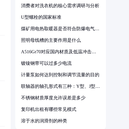
消费者对洗衣机的核心需求调研与分析
U型螺栓的国家标准
煤矿用电热取暖器是否符合防爆电气设
备标准
照明母线槽的主要作用是什么
A516Gr70对应国内材质及低温冲击要
求解析
镀镍钢带可以过多少电流
计量泵如何达到控制和调节流量的目的
联轴器的轴孔形式有三种：Y型、J型、
Z型
不锈钢材质厚度允许误差是多少
复印机出租有哪些常见模式
溶于水的润滑剂的种类