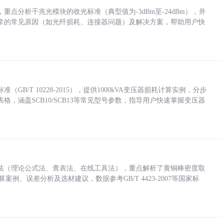
点分析千兆光模块的收光标准（典型值为-3dBm至-24dBm），并
常的常见原因（如光纤损耗、连接器问题）及解决方案，帮助用户快
/T 10228-2015），提供1000kVA变压器损耗计算实例，分步
，涵盖SCB10/SCB13等常见型号参数，指导用户快速掌握变压器
法（理论公式法、查表法、在线工具法），重点解析了黄铜棒密度取
计算案例、误差分析及选材建议，数据参考GB/T 4423-2007等国家标