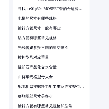
寻找nce01p30k MOSFET管的合适替代
型号
电梯的尺寸有哪些规格
镀锌方管尺寸一般有哪些
铝方管有哪些常见规格
光线传媒参投三国的星空爆冷
横担型号对应重量
锰矿石产品化合水含量
曲臂车规格型号大全
配电柜母排螺栓力矩要求及连接规范详
解
膨胀螺丝尺寸是多少
镀锌方管有哪些常见规格和型号