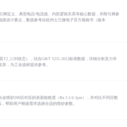
括各引脚定义、典型电压/电流值、内部逻辑关系等核心数据，并附引脚参
电路设计要点，数据参考自杭州士兰微电子官方规格书（版本
_1/2H状态），结合GB/T 5231-2012标准数据，详细分析其力学
差异，为工业选材提供参考。
砂200目对应的表面粗糙度（Ra 3.2-6.3μm），并对比不同目数
业实践，帮助用户根据需求选择合适的喷砂参数。