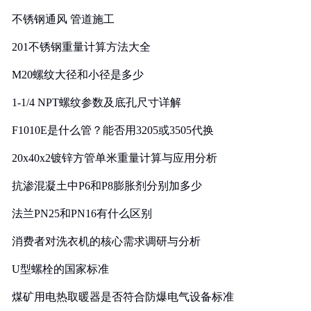
实践
不锈钢通风 管道施工
201不锈钢重量计算方法大全
M20螺纹大径和小径是多少
1-1/4 NPT螺纹参数及底孔尺寸详解
F1010E是什么管？能否用3205或3505代换
20x40x2镀锌方管单米重量计算与应用分析
抗渗混凝土中P6和P8膨胀剂分别加多少
法兰PN25和PN16有什么区别
消费者对洗衣机的核心需求调研与分析
U型螺栓的国家标准
煤矿用电热取暖器是否符合防爆电气设备标准