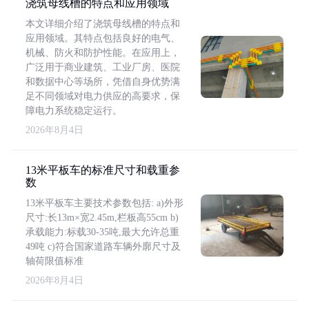
浇筑母线槽的特点和应用领域
本文详细介绍了浇筑母线槽的特点和
应用领域。其特点包括良好的电气、
机械、防火和防护性能。在应用上，
广泛用于商业建筑、工业厂房、医院
和数据中心等场所，凭借自身优势满
足不同领域对电力供应的高要求，保
障电力系统稳定运行。
2026年8月4日
13米平板车的标准尺寸和载重参
数
13米平板车主要技术参数包括: a)外形
尺寸:长13m×宽2.45m,栏板高55cm b)
承载能力:标载30-35吨,最大允许总重
49吨 c)符合国家道路车辆外廓尺寸及
轴荷限值标准
2026年8月4日