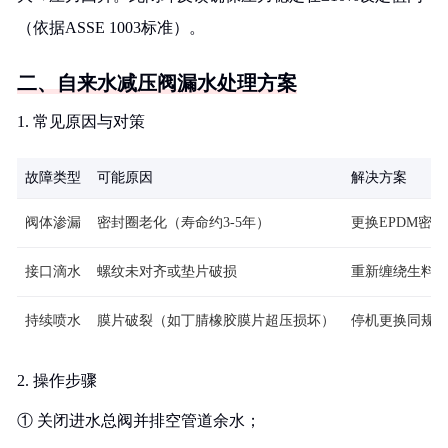
（依据ASSE 1003标准）。
二、自来水减压阀漏水处理方案
1. 常见原因与对策
故障类型
可能原因
解决方案
阀体渗漏
密封圈老化（寿命约3-5年）
更换EPDM密封
接口滴水
螺纹未对齐或垫片破损
重新缠绕生料
持续喷水
膜片破裂（如丁腈橡胶膜片超压损坏）
停机更换同规
2. 操作步骤
① 关闭进水总阀并排空管道余水；