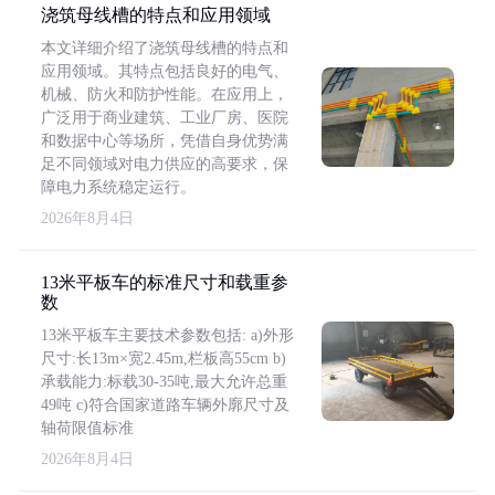
浇筑母线槽的特点和应用领域
本文详细介绍了浇筑母线槽的特点和
应用领域。其特点包括良好的电气、
机械、防火和防护性能。在应用上，
广泛用于商业建筑、工业厂房、医院
和数据中心等场所，凭借自身优势满
足不同领域对电力供应的高要求，保
障电力系统稳定运行。
2026年8月4日
13米平板车的标准尺寸和载重参
数
13米平板车主要技术参数包括: a)外形
尺寸:长13m×宽2.45m,栏板高55cm b)
承载能力:标载30-35吨,最大允许总重
49吨 c)符合国家道路车辆外廓尺寸及
轴荷限值标准
2026年8月4日