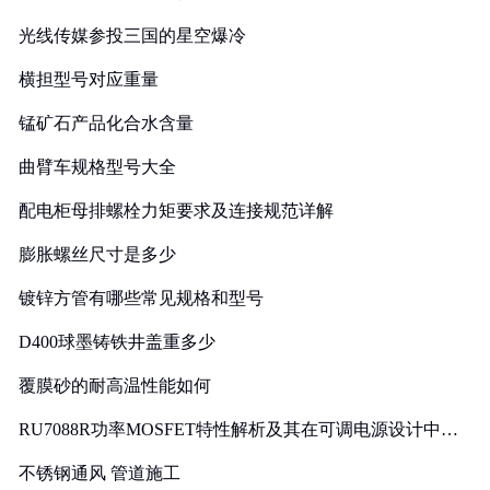
光线传媒参投三国的星空爆冷
横担型号对应重量
锰矿石产品化合水含量
曲臂车规格型号大全
配电柜母排螺栓力矩要求及连接规范详解
膨胀螺丝尺寸是多少
镀锌方管有哪些常见规格和型号
D400球墨铸铁井盖重多少
覆膜砂的耐高温性能如何
RU7088R功率MOSFET特性解析及其在可调电源设计中的
实践
不锈钢通风 管道施工