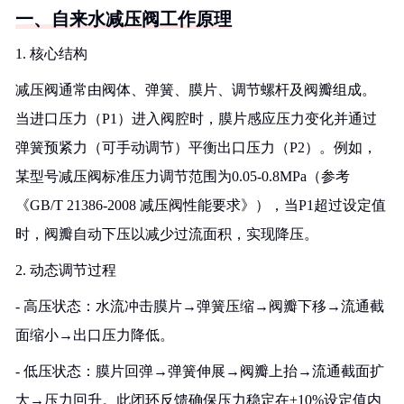
一、自来水减压阀工作原理
1. 核心结构
减压阀通常由阀体、弹簧、膜片、调节螺杆及阀瓣组成。
当进口压力（P1）进入阀腔时，膜片感应压力变化并通过
弹簧预紧力（可手动调节）平衡出口压力（P2）。例如，
某型号减压阀标准压力调节范围为0.05-0.8MPa（参考
《GB/T 21386-2008 减压阀性能要求》），当P1超过设定值
时，阀瓣自动下压以减少过流面积，实现降压。
2. 动态调节过程
- 高压状态：水流冲击膜片→弹簧压缩→阀瓣下移→流通截
面缩小→出口压力降低。
- 低压状态：膜片回弹→弹簧伸展→阀瓣上抬→流通截面扩
大→压力回升。此闭环反馈确保压力稳定在±10%设定值内