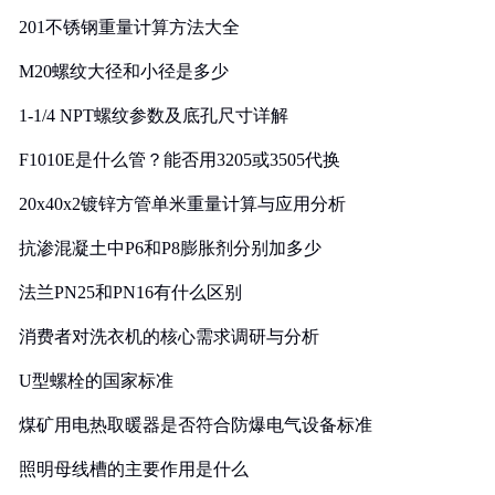
201不锈钢重量计算方法大全
M20螺纹大径和小径是多少
1-1/4 NPT螺纹参数及底孔尺寸详解
F1010E是什么管？能否用3205或3505代换
20x40x2镀锌方管单米重量计算与应用分析
抗渗混凝土中P6和P8膨胀剂分别加多少
法兰PN25和PN16有什么区别
消费者对洗衣机的核心需求调研与分析
U型螺栓的国家标准
煤矿用电热取暖器是否符合防爆电气设备标准
照明母线槽的主要作用是什么