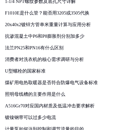
1-1/4 NPT螺纹参数及底孔尺寸详解
F1010E是什么管？能否用3205或3505代换
20x40x2镀锌方管单米重量计算与应用分析
抗渗混凝土中P6和P8膨胀剂分别加多少
法兰PN25和PN16有什么区别
消费者对洗衣机的核心需求调研与分析
U型螺栓的国家标准
煤矿用电热取暖器是否符合防爆电气设备标准
照明母线槽的主要作用是什么
A516Gr70对应国内材质及低温冲击要求解析
镀镍钢带可以过多少电流
计量泵如何达到控制和调节流量的目的