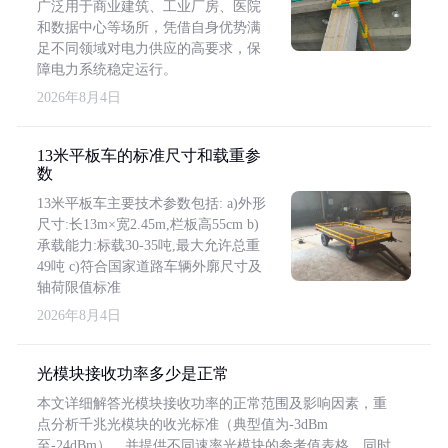
广泛用于商业建筑、工业厂房、医院
和数据中心等场所，凭借自身优势满
足不同领域对电力供应的高要求，保
障电力系统稳定运行。
2026年8月4日
13米平板车的标准尺寸和载重参
数
13米平板车主要技术参数包括: a)外形
尺寸:长13m×宽2.45m,栏板高55cm b)
承载能力:标载30-35吨,最大允许总重
49吨 c)符合国家道路车辆外廓尺寸及
轴荷限值标准
2026年8月4日
光模块接收功率多少是正常
本文详细解答光模块接收功率的正常范围及影响因素，重
点分析千兆光模块的收光标准（典型值为-3dBm
至-24dBm），并提供不同速率光模块的参考值表格。同时