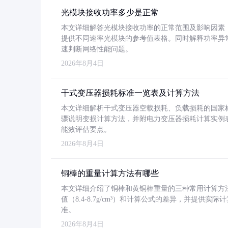
光模块接收功率多少是正常
本文详细解答光模块接收功率的正常范围及影响因素，重
提供不同速率光模块的参考值表格。同时解释功率异
速判断网络性能问题。
2026年8月4日
干式变压器损耗标准一览表及计算方法
本文详细解析干式变压器空载损耗、负载损耗的国家标准（GB
骤说明变损计算方法，并附电力变压器损耗计算实例表格
能效评估要点。
2026年8月4日
铜棒的重量计算方法有哪些
本文详细介绍了铜棒和黄铜棒重量的三种常用计算方
值（8.4-8.7g/cm³）和计算公式的差异，并提供实际
准。
2026年8月4日