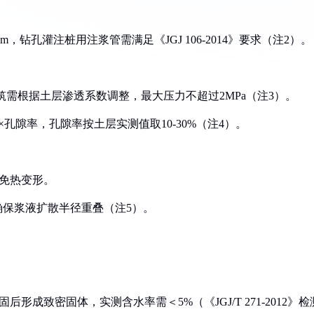
mm，钻孔灌注桩用注浆管需满足《JGJ 106-2014》要求（注2）。
高层建筑需根据土层渗透系数调整，最大压力不超过2MPa（注3）。
h×孔隙率，孔隙率按土层实测值取10-30%（注4）。
避免热变形。
，确保浆液扩散半径重叠（注5）。
形成致密固体，实测含水率需＜5%（《JGJ/T 271-2012》检