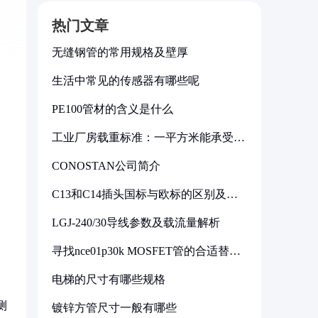
热门文章
无缝钢管的常用规格及壁厚
生活中常见的传感器有哪些呢
PE100管材的含义是什么
工业厂房载重标准：一平方米能承受多
少公斤
CONOSTAN公司简介
C13和C14插头国标与欧标的区别及其
标准解析
LGJ-240/30导线参数及载流量解析
寻找nce01p30k MOSFET管的合适替代
型号
电梯的尺寸有哪些规格
测
镀锌方管尺寸一般有哪些