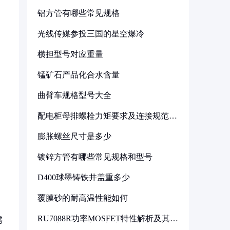
铝方管有哪些常见规格
光线传媒参投三国的星空爆冷
横担型号对应重量
锰矿石产品化合水含量
曲臂车规格型号大全
配电柜母排螺栓力矩要求及连接规范详
解
膨胀螺丝尺寸是多少
镀锌方管有哪些常见规格和型号
D400球墨铸铁井盖重多少
覆膜砂的耐高温性能如何
RU7088R功率MOSFET特性解析及其在
需
可调电源设计中的实践