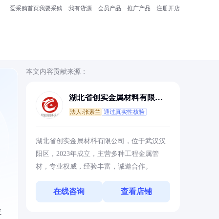
爱采购首页
我要采购
我有货源
会员产品
推广产品
注册开店
本文内容贡献来源：
湖北省创实金属材料有限公
司
法人:张素兰
通过真实性核验
。
湖北省创实金属材料有限公司，位于武汉汉
。
阳区，2023年成立，主营多种工程金属管
材，专业权威，经验丰富，诚邀合作。
在线咨询
查看店铺
拉