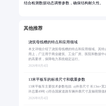
结合检测数据动态调整参数，确保结构耐久性。
其他推荐
浇筑母线槽的特点和应用领域
本文详细介绍了浇筑母线槽的特点和应用领域。其特
用上，广泛用于商业建筑、工业厂房、医院和数据中
的高要求，保障电力系统稳定运行。
2026年8月4日
13米平板车的标准尺寸和载重参数
13米平板车主要技术参数包括: a)外形尺寸:长13m×宽2.4
许总重49吨 c)符合国家道路车辆外廓尺寸及轴荷限值
2026年8月4日