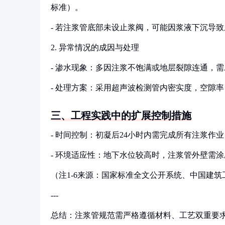
标准）。
- 若注浆管底部未设止浆阀，可能因浆液下沉导致上
2. 异常情况的成因与处理
- 渗水现象：多因注浆不饱满或地层裂隙连通，需
- 处理方案：采用超声波检测管内密实度，空隙率
三、工程实践中的扩展控制措施
- 时间控制：初凝后24小时内需完成所有注浆作
- 环境适应性：地下水位较高时，注浆管外壁需涂刷
（注1-6来源：国家标准全文公开系统、中国建
---
总结：注浆管规范需严格遵循材料、工艺双重要