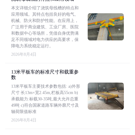
本文详细介绍了浇筑母线槽的特点和
应用领域。其特点包括良好的电气、
机械、防火和防护性能。在应用上，
广泛用于商业建筑、工业厂房、医院
和数据中心等场所，凭借自身优势满
足不同领域对电力供应的高要求，保
障电力系统稳定运行。
2026年8月4日
13米平板车的标准尺寸和载重参
数
13米平板车主要技术参数包括: a)外形
尺寸:长13m×宽2.45m,栏板高55cm b)
承载能力:标载30-35吨,最大允许总重
49吨 c)符合国家道路车辆外廓尺寸及
轴荷限值标准
2026年8月4日