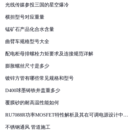
光线传媒参投三国的星空爆冷
横担型号对应重量
锰矿石产品化合水含量
曲臂车规格型号大全
配电柜母排螺栓力矩要求及连接规范详解
膨胀螺丝尺寸是多少
镀锌方管有哪些常见规格和型号
D400球墨铸铁井盖重多少
覆膜砂的耐高温性能如何
RU7088R功率MOSFET特性解析及其在可调电源设计中的
实践
不锈钢通风 管道施工