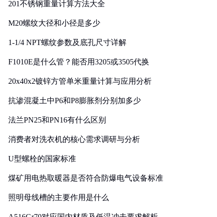
201不锈钢重量计算方法大全
M20螺纹大径和小径是多少
1-1/4 NPT螺纹参数及底孔尺寸详解
F1010E是什么管？能否用3205或3505代换
20x40x2镀锌方管单米重量计算与应用分析
抗渗混凝土中P6和P8膨胀剂分别加多少
法兰PN25和PN16有什么区别
消费者对洗衣机的核心需求调研与分析
U型螺栓的国家标准
煤矿用电热取暖器是否符合防爆电气设备标准
照明母线槽的主要作用是什么
A516Gr70对应国内材质及低温冲击要求解析