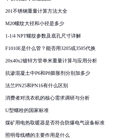
201不锈钢重量计算方法大全
M20螺纹大径和小径是多少
1-1/4 NPT螺纹参数及底孔尺寸详解
F1010E是什么管？能否用3205或3505代换
20x40x2镀锌方管单米重量计算与应用分析
抗渗混凝土中P6和P8膨胀剂分别加多少
法兰PN25和PN16有什么区别
消费者对洗衣机的核心需求调研与分析
U型螺栓的国家标准
煤矿用电热取暖器是否符合防爆电气设备标准
照明母线槽的主要作用是什么