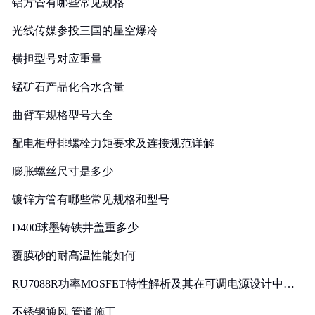
铝方管有哪些常见规格
光线传媒参投三国的星空爆冷
横担型号对应重量
锰矿石产品化合水含量
曲臂车规格型号大全
配电柜母排螺栓力矩要求及连接规范详解
膨胀螺丝尺寸是多少
镀锌方管有哪些常见规格和型号
D400球墨铸铁井盖重多少
覆膜砂的耐高温性能如何
RU7088R功率MOSFET特性解析及其在可调电源设计中的
实践
不锈钢通风 管道施工