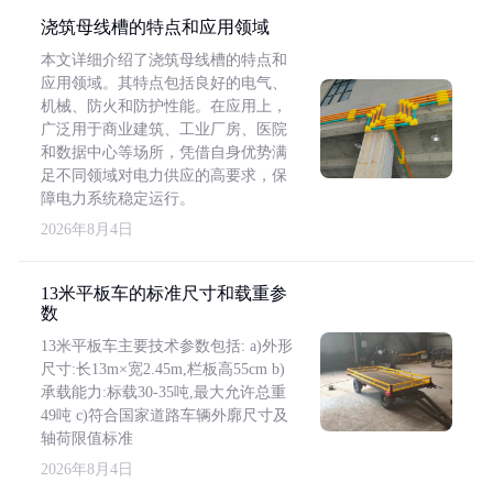
浇筑母线槽的特点和应用领域
本文详细介绍了浇筑母线槽的特点和
应用领域。其特点包括良好的电气、
机械、防火和防护性能。在应用上，
广泛用于商业建筑、工业厂房、医院
和数据中心等场所，凭借自身优势满
足不同领域对电力供应的高要求，保
障电力系统稳定运行。
2026年8月4日
13米平板车的标准尺寸和载重参
数
13米平板车主要技术参数包括: a)外形
尺寸:长13m×宽2.45m,栏板高55cm b)
承载能力:标载30-35吨,最大允许总重
49吨 c)符合国家道路车辆外廓尺寸及
轴荷限值标准
2026年8月4日