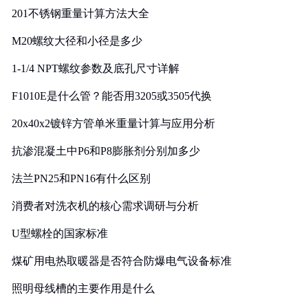
201不锈钢重量计算方法大全
M20螺纹大径和小径是多少
1-1/4 NPT螺纹参数及底孔尺寸详解
F1010E是什么管？能否用3205或3505代换
20x40x2镀锌方管单米重量计算与应用分析
抗渗混凝土中P6和P8膨胀剂分别加多少
法兰PN25和PN16有什么区别
消费者对洗衣机的核心需求调研与分析
U型螺栓的国家标准
煤矿用电热取暖器是否符合防爆电气设备标准
照明母线槽的主要作用是什么