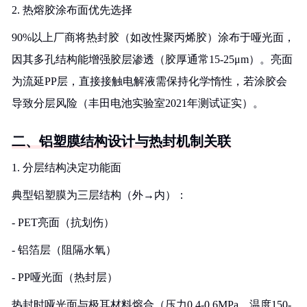
2. 热熔胶涂布面优先选择
90%以上厂商将热封胶（如改性聚丙烯胶）涂布于哑光面，
因其多孔结构能增强胶层渗透（胶厚通常15-25μm）。亮面
为流延PP层，直接接触电解液需保持化学惰性，若涂胶会
导致分层风险（丰田电池实验室2021年测试证实）。
二、铝塑膜结构设计与热封机制关联
1. 分层结构决定功能面
典型铝塑膜为三层结构（外→内）：
- PET亮面（抗划伤）
- 铝箔层（阻隔水氧）
- PP哑光面（热封层）
热封时哑光面与极耳材料熔合（压力0.4-0.6MPa，温度150-