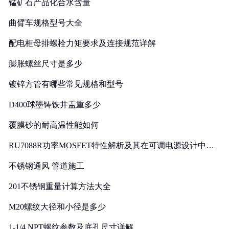
锰矿石产品化合水含量
曲臂车规格型号大全
配电柜母排螺栓力矩要求及连接规范详解
膨胀螺丝尺寸是多少
镀锌方管有哪些常见规格和型号
D400球墨铸铁井盖重多少
覆膜砂的耐高温性能如何
RU7088R功率MOSFET特性解析及其在可调电源设计中的
实践
不锈钢通风 管道施工
201不锈钢重量计算方法大全
M20螺纹大径和小径是多少
1-1/4 NPT螺纹参数及底孔尺寸详解