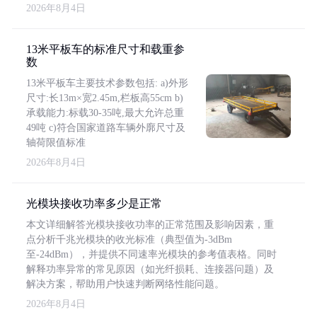
2026年8月4日
13米平板车的标准尺寸和载重参
数
13米平板车主要技术参数包括: a)外形
尺寸:长13m×宽2.45m,栏板高55cm b)
承载能力:标载30-35吨,最大允许总重
49吨 c)符合国家道路车辆外廓尺寸及
轴荷限值标准
2026年8月4日
光模块接收功率多少是正常
本文详细解答光模块接收功率的正常范围及影响因素，重
点分析千兆光模块的收光标准（典型值为-3dBm
至-24dBm），并提供不同速率光模块的参考值表格。同时
解释功率异常的常见原因（如光纤损耗、连接器问题）及
解决方案，帮助用户快速判断网络性能问题。
2026年8月4日