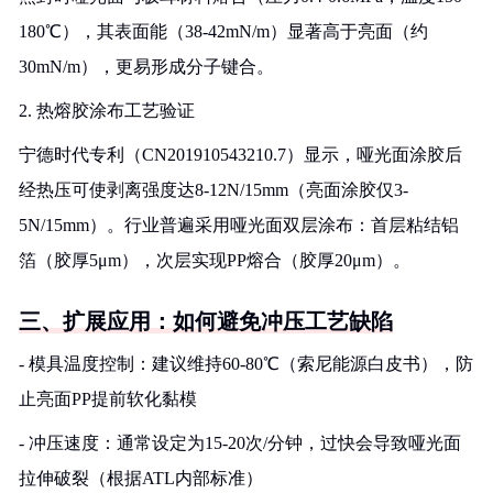
180℃），其表面能（38-42mN/m）显著高于亮面（约
30mN/m），更易形成分子键合。
2. 热熔胶涂布工艺验证
宁德时代专利（CN201910543210.7）显示，哑光面涂胶后
经热压可使剥离强度达8-12N/15mm（亮面涂胶仅3-
5N/15mm）。行业普遍采用哑光面双层涂布：首层粘结铝
箔（胶厚5μm），次层实现PP熔合（胶厚20μm）。
三、扩展应用：如何避免冲压工艺缺陷
- 模具温度控制：建议维持60-80℃（索尼能源白皮书），防
止亮面PP提前软化黏模
- 冲压速度：通常设定为15-20次/分钟，过快会导致哑光面
拉伸破裂（根据ATL内部标准）