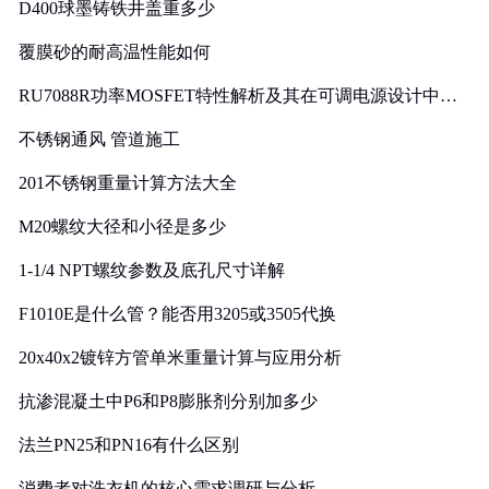
D400球墨铸铁井盖重多少
覆膜砂的耐高温性能如何
RU7088R功率MOSFET特性解析及其在可调电源设计中的
实践
不锈钢通风 管道施工
201不锈钢重量计算方法大全
M20螺纹大径和小径是多少
1-1/4 NPT螺纹参数及底孔尺寸详解
F1010E是什么管？能否用3205或3505代换
20x40x2镀锌方管单米重量计算与应用分析
抗渗混凝土中P6和P8膨胀剂分别加多少
法兰PN25和PN16有什么区别
消费者对洗衣机的核心需求调研与分析