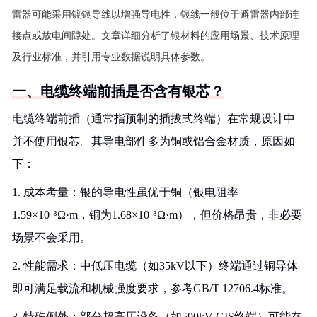
雷器可能采用镀银导线以增强导电性，银线一般位于避雷器内部连
接点或放电间隙处。文章详细分析了银材料的应用场景、技术原理
及行业标准，并引用专业数据说明具体参数。
一、电缆终端前插是否含有银芯？
电缆终端前插（通常指预制的插拔式终端）在常规设计中
并不使用银芯。其导电部件多为铜或铝合金材质，原因如
下：
1. 成本考量：银的导电性虽优于铜（银电阻率
1.59×10⁻⁸Ω·m，铜为1.68×10⁻⁸Ω·m），但价格昂贵，非必要
场景不会采用。
2. 性能需求：中低压电缆（如35kV以下）终端通过铜导体
即可满足载流和机械强度要求，参考GB/T 12706.4标准。
3. 特殊例外：部分超高压设备（如500kV GIS终端）可能在