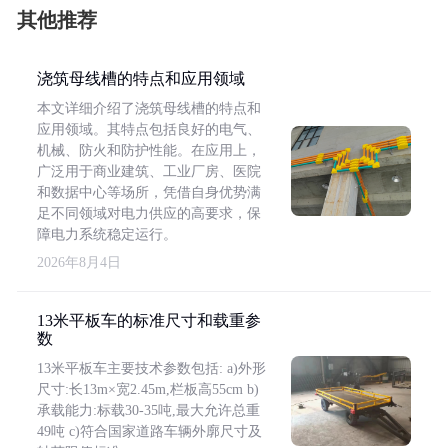
其他推荐
浇筑母线槽的特点和应用领域
本文详细介绍了浇筑母线槽的特点和
应用领域。其特点包括良好的电气、
机械、防火和防护性能。在应用上，
广泛用于商业建筑、工业厂房、医院
和数据中心等场所，凭借自身优势满
足不同领域对电力供应的高要求，保
障电力系统稳定运行。
2026年8月4日
13米平板车的标准尺寸和载重参
数
13米平板车主要技术参数包括: a)外形
尺寸:长13m×宽2.45m,栏板高55cm b)
承载能力:标载30-35吨,最大允许总重
49吨 c)符合国家道路车辆外廓尺寸及