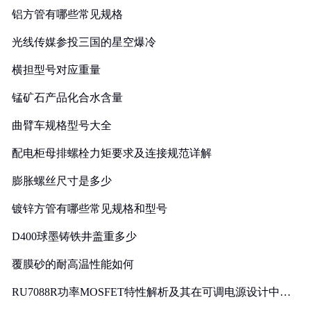
铝方管有哪些常见规格
光线传媒参投三国的星空爆冷
横担型号对应重量
锰矿石产品化合水含量
曲臂车规格型号大全
配电柜母排螺栓力矩要求及连接规范详解
膨胀螺丝尺寸是多少
镀锌方管有哪些常见规格和型号
D400球墨铸铁井盖重多少
覆膜砂的耐高温性能如何
RU7088R功率MOSFET特性解析及其在可调电源设计中的
实践