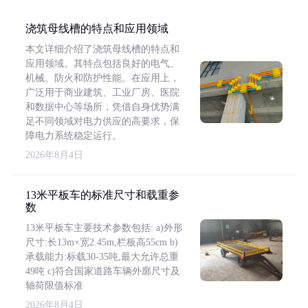
浇筑母线槽的特点和应用领域
本文详细介绍了浇筑母线槽的特点和
应用领域。其特点包括良好的电气、
机械、防火和防护性能。在应用上，
广泛用于商业建筑、工业厂房、医院
和数据中心等场所，凭借自身优势满
足不同领域对电力供应的高要求，保
障电力系统稳定运行。
2026年8月4日
13米平板车的标准尺寸和载重参
数
13米平板车主要技术参数包括: a)外形
尺寸:长13m×宽2.45m,栏板高55cm b)
承载能力:标载30-35吨,最大允许总重
49吨 c)符合国家道路车辆外廓尺寸及
轴荷限值标准
2026年8月4日