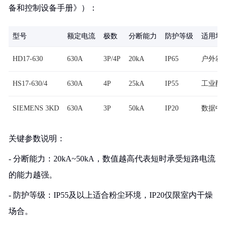
备和控制设备手册》）：
型号
额定电流
极数
分断能力
防护等级
适用场
HD17-630
630A
3P/4P
20kA
IP65
户外箱
HS17-630/4
630A
4P
25kA
IP55
工业配
SIEMENS 3KD
630A
3P
50kA
IP20
数据中
关键参数说明：
- 分断能力：20kA~50kA，数值越高代表短时承受短路电流
的能力越强。
- 防护等级：IP55及以上适合粉尘环境，IP20仅限室内干燥
场合。