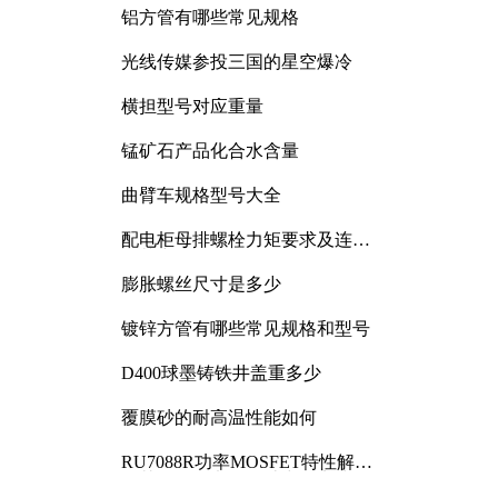
铝方管有哪些常见规格
光线传媒参投三国的星空爆冷
横担型号对应重量
锰矿石产品化合水含量
曲臂车规格型号大全
配电柜母排螺栓力矩要求及连接
规范详解
膨胀螺丝尺寸是多少
镀锌方管有哪些常见规格和型号
D400球墨铸铁井盖重多少
覆膜砂的耐高温性能如何
RU7088R功率MOSFET特性解析
及其在可调电源设计中的实践