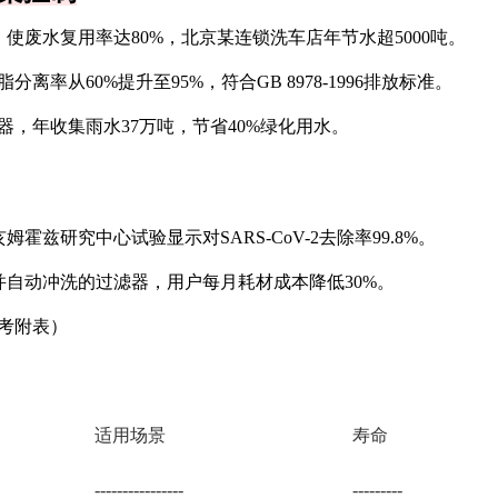
）使废水复用率达80%，北京某连锁洗车店年节水超5000吨。
离率从60%提升至95%，符合GB 8978-1996排放标准。
器，年收集雨水37万吨，节省40%绿化用水。
兹研究中心试验显示对SARS-CoV-2去除率99.8%。
并自动冲洗的过滤器，用户每月耗材成本降低30%。
考附表）
适用场景
寿命
----------------
---------