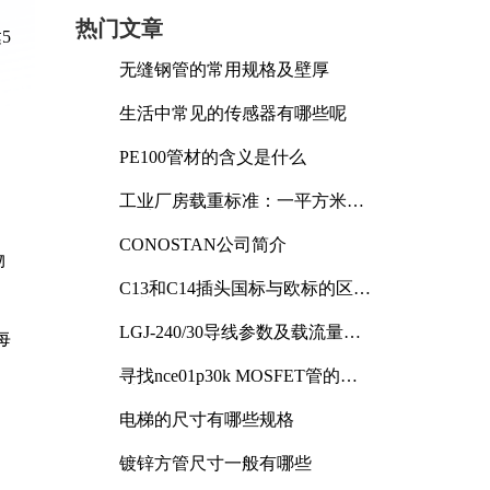
热门文章
5
无缝钢管的常用规格及壁厚
生活中常见的传感器有哪些呢
，
PE100管材的含义是什么
工业厂房载重标准：一平方米能
承受多少公斤
CONOSTAN公司简介
物
C13和C14插头国标与欧标的区别
及其标准解析
LGJ-240/30导线参数及载流量解
每
析
寻找nce01p30k MOSFET管的合
适替代型号
电梯的尺寸有哪些规格
镀锌方管尺寸一般有哪些