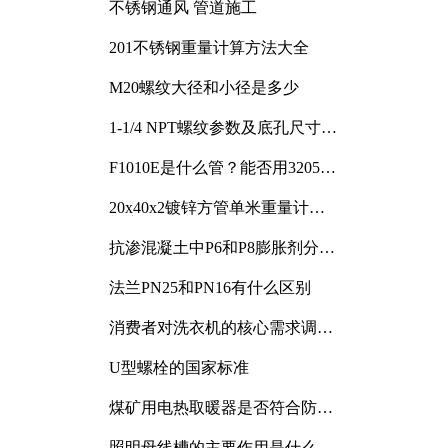
不锈钢通风 管道施工
201不锈钢重量计算方法大全
M20螺纹大径和小径是多少
1-1/4 NPT螺纹参数及底孔尺寸详
解
F1010E是什么管？能否用3205或
3505代换
20x40x2镀锌方管单米重量计算
与应用分析
抗渗混凝土中P6和P8膨胀剂分别
加多少
法兰PN25和PN16有什么区别
消费者对洗衣机的核心需求调研
与分析
U型螺栓的国家标准
煤矿用电热取暖器是否符合防爆
电气设备标准
照明母线槽的主要作用是什么