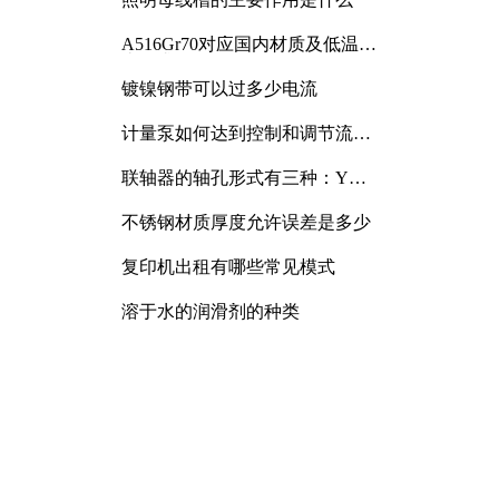
A516Gr70对应国内材质及低温冲
击要求解析
镀镍钢带可以过多少电流
计量泵如何达到控制和调节流量
的目的
联轴器的轴孔形式有三种：Y
型、J型、Z型
不锈钢材质厚度允许误差是多少
复印机出租有哪些常见模式
溶于水的润滑剂的种类