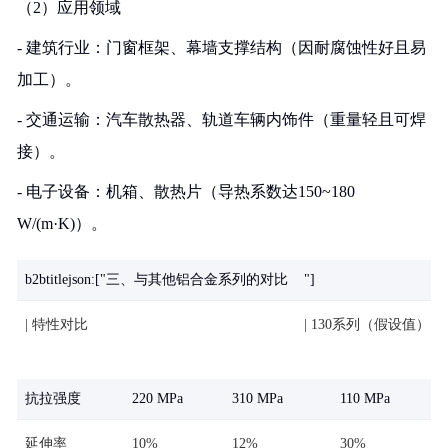
（2）应用领域
- 建筑行业：门窗框架、幕墙支撑结构（因耐腐蚀性好且易
加工）。
- 交通运输：汽车散热器、轨道车辆内饰件（重量轻且可焊
接）。
- 电子设备：机箱、散热片（导热系数达150~180
W/(m·K)）。
b2btitlejson:["三、与其他铝合金系列的对比
"]
| 特性对比
| 130系列（假设值） | 
抗拉强度
220 MPa
310 MPa
110 MPa
延伸率
10%
12%
30%