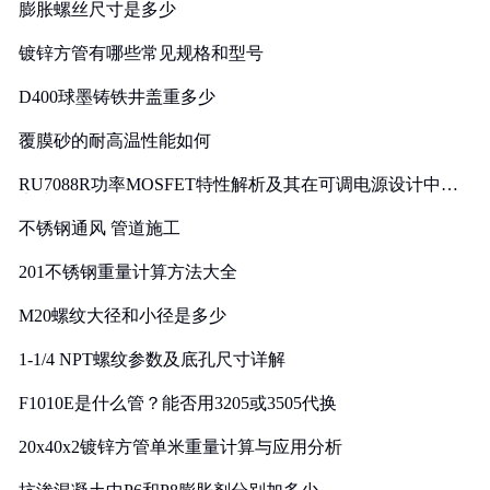
膨胀螺丝尺寸是多少
镀锌方管有哪些常见规格和型号
D400球墨铸铁井盖重多少
覆膜砂的耐高温性能如何
RU7088R功率MOSFET特性解析及其在可调电源设计中的
实践
不锈钢通风 管道施工
201不锈钢重量计算方法大全
M20螺纹大径和小径是多少
1-1/4 NPT螺纹参数及底孔尺寸详解
F1010E是什么管？能否用3205或3505代换
20x40x2镀锌方管单米重量计算与应用分析