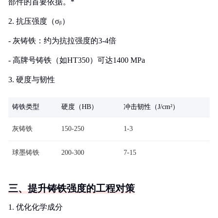
部件的首要依据。*
2. 抗压强度（σᵦ）
- 灰铸铁：约为抗拉强度的3-4倍
- 高牌号铸铁（如HT350）可达1400 MPa
3. 硬度与韧性
铸铁类型
硬度（HB）
冲击韧性（J/cm²）
灰铸铁
150-250
1-3
球墨铸铁
200-300
7-15
三、提升铸铁强度的工程对策
1. 优化化学成分