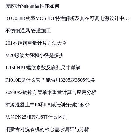
覆膜砂的耐高温性能如何
RU7088R功率MOSFET特性解析及其在可调电源设计中的
实践
不锈钢通风 管道施工
201不锈钢重量计算方法大全
M20螺纹大径和小径是多少
1-1/4 NPT螺纹参数及底孔尺寸详解
F1010E是什么管？能否用3205或3505代换
20x40x2镀锌方管单米重量计算与应用分析
抗渗混凝土中P6和P8膨胀剂分别加多少
法兰PN25和PN16有什么区别
消费者对洗衣机的核心需求调研与分析