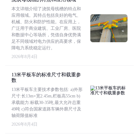
本文详细介绍了浇筑母线槽的特点和
应用领域。其特点包括良好的电气、
机械、防火和防护性能。在应用上，
广泛用于商业建筑、工业厂房、医院
和数据中心等场所，凭借自身优势满
足不同领域对电力供应的高要求，保
障电力系统稳定运行。
2026年8月4日
13米平板车的标准尺寸和载重参
数
13米平板车主要技术参数包括: a)外形
尺寸:长13m×宽2.45m,栏板高55cm b)
承载能力:标载30-35吨,最大允许总重
49吨 c)符合国家道路车辆外廓尺寸及
轴荷限值标准
2026年8月4日