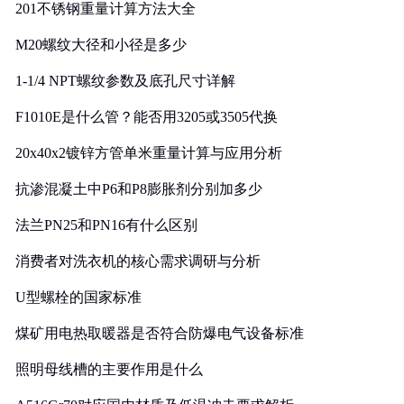
201不锈钢重量计算方法大全
M20螺纹大径和小径是多少
1-1/4 NPT螺纹参数及底孔尺寸详解
F1010E是什么管？能否用3205或3505代换
20x40x2镀锌方管单米重量计算与应用分析
抗渗混凝土中P6和P8膨胀剂分别加多少
法兰PN25和PN16有什么区别
消费者对洗衣机的核心需求调研与分析
U型螺栓的国家标准
煤矿用电热取暖器是否符合防爆电气设备标准
照明母线槽的主要作用是什么