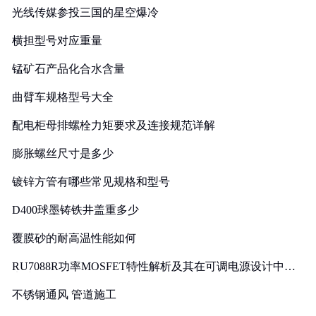
光线传媒参投三国的星空爆冷
横担型号对应重量
锰矿石产品化合水含量
曲臂车规格型号大全
配电柜母排螺栓力矩要求及连接规范详解
膨胀螺丝尺寸是多少
镀锌方管有哪些常见规格和型号
D400球墨铸铁井盖重多少
覆膜砂的耐高温性能如何
RU7088R功率MOSFET特性解析及其在可调电源设计中的
实践
不锈钢通风 管道施工