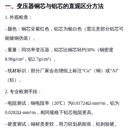
一、变压器铜芯与铝芯的直观区分方法
1. 外观检查：
- 颜色：铜芯呈紫红色，铝芯为银白色（需注意部分铝芯可
能镀铜伪装）。
- 重量：同功率变压器，铝芯比铜芯轻约30%（铜密度
8.96g/cm³，铝2.7g/cm³）。
- 线材标识：部分厂家会在绕组上标注“Cu”（铜）或“Al”
（铝）。
2. 专业检测手段：
- 电阻测试：铜电阻率（20℃）为0.01724Ω·mm²/m，铝为
0.0282Ω·mm²/m，相同规格下铝芯电阻更高。
- 硬度测试：铜材质更软，用刀轻划易留痕，铝则较硬。