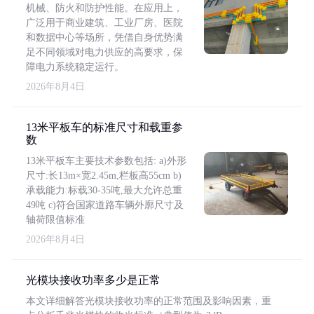
机械、防火和防护性能。在应用上，
广泛用于商业建筑、工业厂房、医院
和数据中心等场所，凭借自身优势满
足不同领域对电力供应的高要求，保
障电力系统稳定运行。
2026年8月4日
13米平板车的标准尺寸和载重参
数
13米平板车主要技术参数包括: a)外形
尺寸:长13m×宽2.45m,栏板高55cm b)
承载能力:标载30-35吨,最大允许总重
49吨 c)符合国家道路车辆外廓尺寸及
轴荷限值标准
2026年8月4日
光模块接收功率多少是正常
本文详细解答光模块接收功率的正常范围及影响因素，重