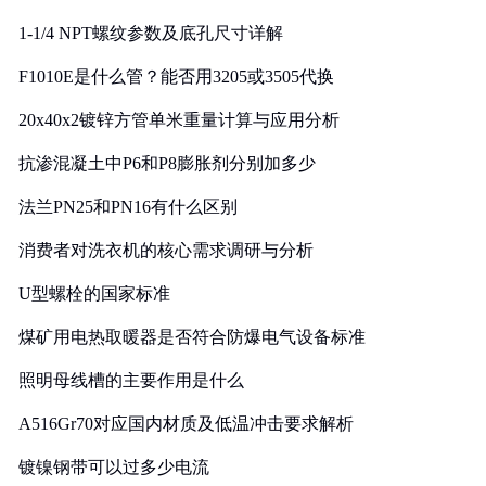
1-1/4 NPT螺纹参数及底孔尺寸详解
F1010E是什么管？能否用3205或3505代换
20x40x2镀锌方管单米重量计算与应用分析
抗渗混凝土中P6和P8膨胀剂分别加多少
法兰PN25和PN16有什么区别
消费者对洗衣机的核心需求调研与分析
U型螺栓的国家标准
煤矿用电热取暖器是否符合防爆电气设备标准
照明母线槽的主要作用是什么
A516Gr70对应国内材质及低温冲击要求解析
镀镍钢带可以过多少电流