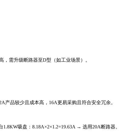
较高，需升级断路器至D型（如工业场景）。
，12A产品较少且成本高，16A更易采购且符合安全冗余。
W吸盘：8.18A×2×1.2=19.63A → 选用20A断路器。