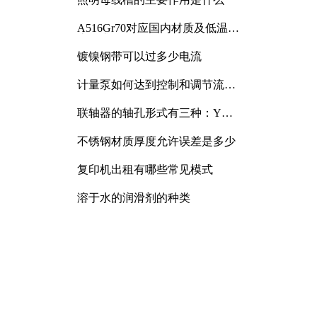
A516Gr70对应国内材质及低温冲
击要求解析
镀镍钢带可以过多少电流
计量泵如何达到控制和调节流量
的目的
联轴器的轴孔形式有三种：Y
型、J型、Z型
不锈钢材质厚度允许误差是多少
复印机出租有哪些常见模式
溶于水的润滑剂的种类