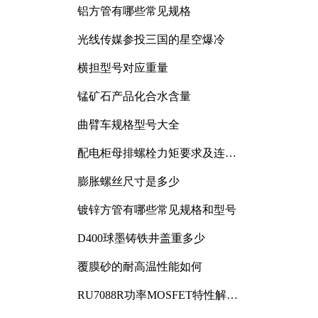
铝方管有哪些常见规格
光线传媒参投三国的星空爆冷
横担型号对应重量
锰矿石产品化合水含量
曲臂车规格型号大全
配电柜母排螺栓力矩要求及连接
规范详解
膨胀螺丝尺寸是多少
镀锌方管有哪些常见规格和型号
D400球墨铸铁井盖重多少
覆膜砂的耐高温性能如何
RU7088R功率MOSFET特性解析
及其在可调电源设计中的实践