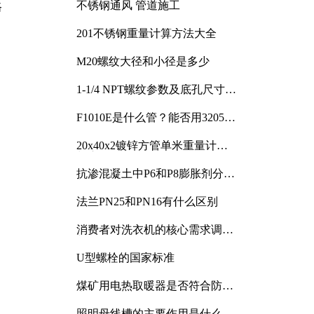
不锈钢通风 管道施工
路
201不锈钢重量计算方法大全
M20螺纹大径和小径是多少
1-1/4 NPT螺纹参数及底孔尺寸详
解
F1010E是什么管？能否用3205或
3505代换
20x40x2镀锌方管单米重量计算
与应用分析
抗渗混凝土中P6和P8膨胀剂分别
加多少
法兰PN25和PN16有什么区别
消费者对洗衣机的核心需求调研
与分析
U型螺栓的国家标准
煤矿用电热取暖器是否符合防爆
电气设备标准
照明母线槽的主要作用是什么