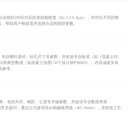
砂200目对应的表面粗糙度（Ra 3.2-6.3μm），并对比不同目数
业实践，帮助用户根据需求选择合适的喷砂参数。
力，包括螺杆直径、钻孔尺寸等参数，并依据专业标准（如《混凝土结
方法和典型数值（如混凝土强度C30下设计值约80kN）。内容涵盖安装
员参考。
底孔计算，包括外径、螺距、公差等关键参数，并提供专业数据来源
孔尺寸的常见疑问，通过公式推导给出精确推荐值（Φ5.18mm），并附加工艺