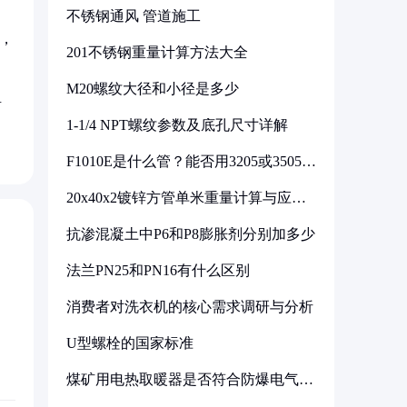
不锈钢通风 管道施工
，
201不锈钢重量计算方法大全
M20螺纹大径和小径是多少
淆
1-1/4 NPT螺纹参数及底孔尺寸详解
F1010E是什么管？能否用3205或3505代
换
20x40x2镀锌方管单米重量计算与应用
分析
抗渗混凝土中P6和P8膨胀剂分别加多少
法兰PN25和PN16有什么区别
消费者对洗衣机的核心需求调研与分析
U型螺栓的国家标准
煤矿用电热取暖器是否符合防爆电气设
备标准