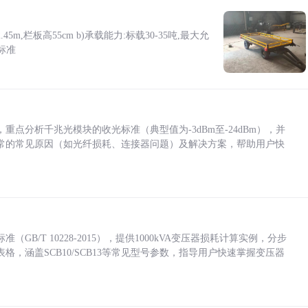
5m,栏板高55cm b)承载能力:标载30-35吨,最大允
标准
点分析千兆光模块的收光标准（典型值为-3dBm至-24dBm），并
常的常见原因（如光纤损耗、连接器问题）及解决方案，帮助用户快
/T 10228-2015），提供1000kVA变压器损耗计算实例，分步
，涵盖SCB10/SCB13等常见型号参数，指导用户快速掌握变压器