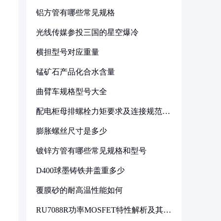
铝方管有哪些常见规格
光线传媒参投三国的星空爆冷
横担型号对应重量
锰矿石产品化合水含量
曲臂车规格型号大全
配电柜母排螺栓力矩要求及连接规范详
解
膨胀螺丝尺寸是多少
镀锌方管有哪些常见规格和型号
D400球墨铸铁井盖重多少
覆膜砂的耐高温性能如何
RU7088R功率MOSFET特性解析及其在
可调电源设计中的实践