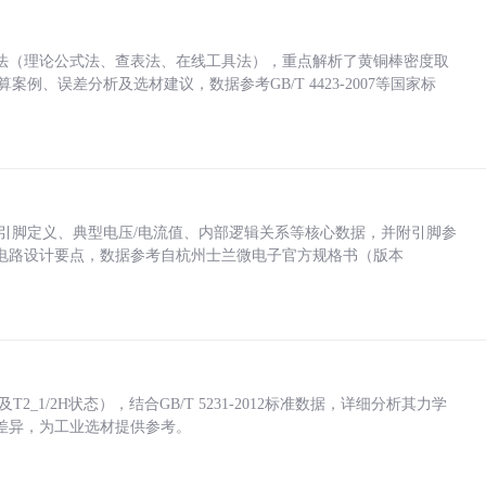
法（理论公式法、查表法、在线工具法），重点解析了黄铜棒密度取
计算案例、误差分析及选材建议，数据参考GB/T 4423-2007等国家标
括各引脚定义、典型电压/电流值、内部逻辑关系等核心数据，并附引脚参
电路设计要点，数据参考自杭州士兰微电子官方规格书（版本
_1/2H状态），结合GB/T 5231-2012标准数据，详细分析其力学
差异，为工业选材提供参考。