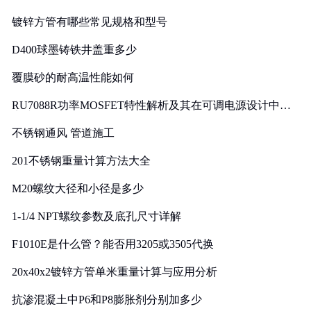
镀锌方管有哪些常见规格和型号
D400球墨铸铁井盖重多少
覆膜砂的耐高温性能如何
RU7088R功率MOSFET特性解析及其在可调电源设计中的
实践
不锈钢通风 管道施工
201不锈钢重量计算方法大全
M20螺纹大径和小径是多少
1-1/4 NPT螺纹参数及底孔尺寸详解
F1010E是什么管？能否用3205或3505代换
20x40x2镀锌方管单米重量计算与应用分析
抗渗混凝土中P6和P8膨胀剂分别加多少