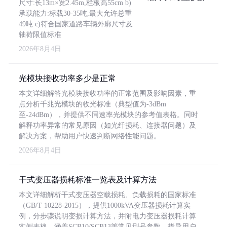
尺寸:长13m×宽2.45m,栏板高55cm b)
承载能力:标载30-35吨,最大允许总重
49吨 c)符合国家道路车辆外廓尺寸及
轴荷限值标准
2026年8月4日
光模块接收功率多少是正常
本文详细解答光模块接收功率的正常范围及影响因素，重
点分析千兆光模块的收光标准（典型值为-3dBm
至-24dBm），并提供不同速率光模块的参考值表格。同时
解释功率异常的常见原因（如光纤损耗、连接器问题）及
解决方案，帮助用户快速判断网络性能问题。
2026年8月4日
干式变压器损耗标准一览表及计算方法
本文详细解析干式变压器空载损耗、负载损耗的国家标准
（GB/T 10228-2015），提供1000kVA变压器损耗计算实
例，分步骤说明变损计算方法，并附电力变压器损耗计算
实例表格，涵盖SCB10/SCB13等常见型号参数，指导用户