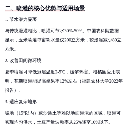
二、喷灌的核心优势与适用场景
1. 节水潜力显著
与传统漫灌相比，喷灌可节水30%-50%。中国农科院数据
显示，玉米喷灌每亩耗水量仅200立方米，较漫灌减少80立
方米。
2. 改善田间微环境
夏季喷灌可降低冠层温度2-5℃，缓解热害。柑橘园应用表
明，花期喷灌能提高坐果率12%左右（福建农林大学2022年
报告）。
3. 适应复杂地形
坡地（15°以内）或沙质土等难以地面灌溉的区域，喷灌可
实现均匀供水，土豆产量波动率从25%降至10%以下。