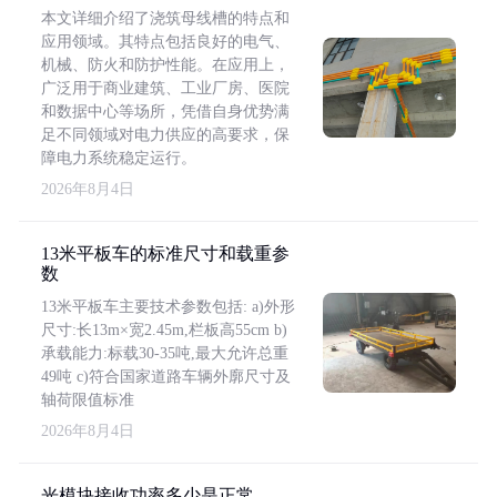
本文详细介绍了浇筑母线槽的特点和
应用领域。其特点包括良好的电气、
机械、防火和防护性能。在应用上，
广泛用于商业建筑、工业厂房、医院
和数据中心等场所，凭借自身优势满
足不同领域对电力供应的高要求，保
障电力系统稳定运行。
2026年8月4日
13米平板车的标准尺寸和载重参
数
13米平板车主要技术参数包括: a)外形
尺寸:长13m×宽2.45m,栏板高55cm b)
承载能力:标载30-35吨,最大允许总重
49吨 c)符合国家道路车辆外廓尺寸及
轴荷限值标准
2026年8月4日
光模块接收功率多少是正常