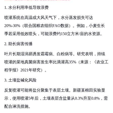
1. 水分利用率低导致浪费
喷灌系统在高温或大风天气下，水分蒸发损失可达
20%-30%（联合国粮农组织FAO数据）。例如，小麦生长
季若采用低效喷头，可能浪费约150立方米/亩的水资源。
2. 助长病害传播
叶片长期湿润易诱发霜霉病、白粉病等。研究表明，持续
喷灌的菜地真菌病害发生率比滴灌高35%（来源：《农业工
程学报》2021年研究）。
3. 土壤盐碱化风险
反复喷灌可能将盐分聚集于表层土壤。新疆某棉田实验显
示，使用喷灌5年后，土壤表层含盐量从0.3%升至0.8%，需
配合淋洗措施。