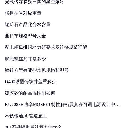
光线传媒参投三国的星空爆冷
横担型号对应重量
锰矿石产品化合水含量
曲臂车规格型号大全
配电柜母排螺栓力矩要求及连接规范详解
膨胀螺丝尺寸是多少
镀锌方管有哪些常见规格和型号
D400球墨铸铁井盖重多少
覆膜砂的耐高温性能如何
RU7088R功率MOSFET特性解析及其在可调电源设计中的
实践
不锈钢通风 管道施工
201不锈钢重量计算方法大全