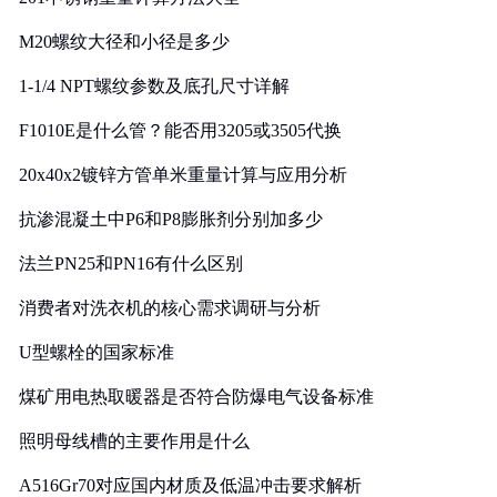
M20螺纹大径和小径是多少
1-1/4 NPT螺纹参数及底孔尺寸详解
F1010E是什么管？能否用3205或3505代换
20x40x2镀锌方管单米重量计算与应用分析
抗渗混凝土中P6和P8膨胀剂分别加多少
法兰PN25和PN16有什么区别
消费者对洗衣机的核心需求调研与分析
U型螺栓的国家标准
煤矿用电热取暖器是否符合防爆电气设备标准
照明母线槽的主要作用是什么
A516Gr70对应国内材质及低温冲击要求解析