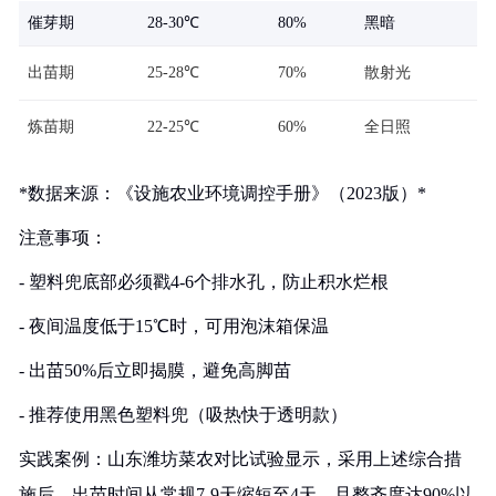
催芽期
28-30℃
80%
黑暗
出苗期
25-28℃
70%
散射光
炼苗期
22-25℃
60%
全日照
*数据来源：《设施农业环境调控手册》（2023版）*
注意事项：
- 塑料兜底部必须戳4-6个排水孔，防止积水烂根
- 夜间温度低于15℃时，可用泡沫箱保温
- 出苗50%后立即揭膜，避免高脚苗
- 推荐使用黑色塑料兜（吸热快于透明款）
实践案例：山东潍坊菜农对比试验显示，采用上述综合措
施后，出苗时间从常规7-9天缩短至4天，且整齐度达90%以