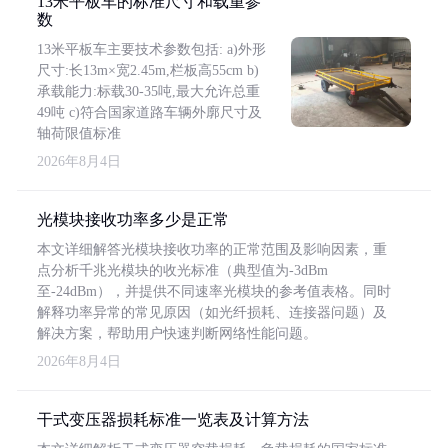
13米平板车的标准尺寸和载重参
数
13米平板车主要技术参数包括: a)外形
尺寸:长13m×宽2.45m,栏板高55cm b)
承载能力:标载30-35吨,最大允许总重
49吨 c)符合国家道路车辆外廓尺寸及
轴荷限值标准
2026年8月4日
光模块接收功率多少是正常
本文详细解答光模块接收功率的正常范围及影响因素，重
点分析千兆光模块的收光标准（典型值为-3dBm
至-24dBm），并提供不同速率光模块的参考值表格。同时
解释功率异常的常见原因（如光纤损耗、连接器问题）及
解决方案，帮助用户快速判断网络性能问题。
2026年8月4日
干式变压器损耗标准一览表及计算方法