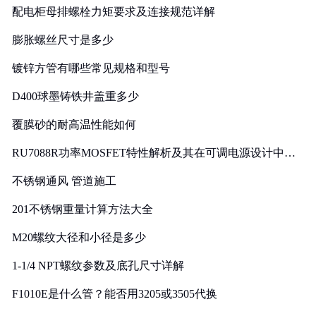
配电柜母排螺栓力矩要求及连接规范详解
膨胀螺丝尺寸是多少
镀锌方管有哪些常见规格和型号
D400球墨铸铁井盖重多少
覆膜砂的耐高温性能如何
RU7088R功率MOSFET特性解析及其在可调电源设计中的
实践
不锈钢通风 管道施工
201不锈钢重量计算方法大全
M20螺纹大径和小径是多少
1-1/4 NPT螺纹参数及底孔尺寸详解
F1010E是什么管？能否用3205或3505代换