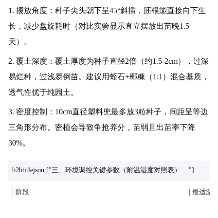
1. 摆放角度：种子尖头朝下呈45°斜插，胚根能直接向下生
长，减少盘旋耗时（对比实验显示直立摆放出苗晚1.5
天）。
2. 覆土深度：覆土厚度为种子直径2倍（约1.5-2cm），过深
易烂种，过浅易倒苗。建议用蛭石+椰糠（1:1）混合基质，
透气性优于纯园土。
3. 密度控制：10cm直径塑料兜最多放3粒种子，间距呈等边
三角形分布。密植会导致争抢养分，苗弱且出苗率下降
30%。
b2btitlejson:["三、环境调控关键参数（附温湿度对照表）
"]
| 阶段
| 最适温度