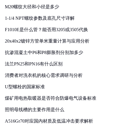
M20螺纹大径和小径是多少
1-1/4 NPT螺纹参数及底孔尺寸详解
F1010E是什么管？能否用3205或3505代换
20x40x2镀锌方管单米重量计算与应用分析
抗渗混凝土中P6和P8膨胀剂分别加多少
法兰PN25和PN16有什么区别
消费者对洗衣机的核心需求调研与分析
U型螺栓的国家标准
煤矿用电热取暖器是否符合防爆电气设备标准
照明母线槽的主要作用是什么
A516Gr70对应国内材质及低温冲击要求解析