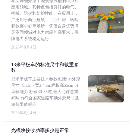
本文详细介绍了浇筑母线槽的特点和
应用领域。其特点包括良好的电气、
机械、防火和防护性能。在应用上，
广泛用于商业建筑、工业厂房、医院
和数据中心等场所，凭借自身优势满
足不同领域对电力供应的高要求，保
障电力系统稳定运行。
2026年8月4日
13米平板车的标准尺寸和载重参
数
13米平板车主要技术参数包括: a)外形
尺寸:长13m×宽2.45m,栏板高55cm b)
承载能力:标载30-35吨,最大允许总重
49吨 c)符合国家道路车辆外廓尺寸及
轴荷限值标准
2026年8月4日
光模块接收功率多少是正常