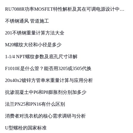
RU7088R功率MOSFET特性解析及其在可调电源设计中的
实践
不锈钢通风 管道施工
201不锈钢重量计算方法大全
M20螺纹大径和小径是多少
1-1/4 NPT螺纹参数及底孔尺寸详解
F1010E是什么管？能否用3205或3505代换
20x40x2镀锌方管单米重量计算与应用分析
抗渗混凝土中P6和P8膨胀剂分别加多少
法兰PN25和PN16有什么区别
消费者对洗衣机的核心需求调研与分析
U型螺栓的国家标准