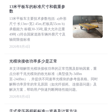
13米平板车的标准尺寸和载重参
数
13米平板车主要技术参数包括: a)外形
尺寸:长13m×宽2.45m,栏板高55cm b)
承载能力:标载30-35吨,最大允许总重
49吨 c)符合国家道路车辆外廓尺寸及
轴荷限值标准
2026年8月4日
光模块接收功率多少是正常
本文详细解答光模块接收功率的正常范围及影响因素，重
点分析千兆光模块的收光标准（典型值为-3dBm
至-24dBm），并提供不同速率光模块的参考值表格。同时
解释功率异常的常见原因（如光纤损耗、连接器问题）及
解决方案，帮助用户快速判断网络性能问题。
2026年8月4日
干式变压器损耗标准一览表及计算方法