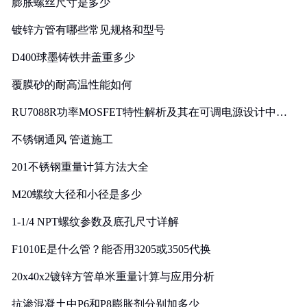
膨胀螺丝尺寸是多少
镀锌方管有哪些常见规格和型号
D400球墨铸铁井盖重多少
覆膜砂的耐高温性能如何
RU7088R功率MOSFET特性解析及其在可调电源设计中的
实践
不锈钢通风 管道施工
201不锈钢重量计算方法大全
M20螺纹大径和小径是多少
1-1/4 NPT螺纹参数及底孔尺寸详解
F1010E是什么管？能否用3205或3505代换
20x40x2镀锌方管单米重量计算与应用分析
抗渗混凝土中P6和P8膨胀剂分别加多少