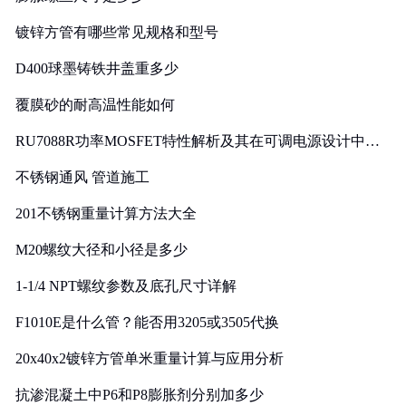
镀锌方管有哪些常见规格和型号
D400球墨铸铁井盖重多少
覆膜砂的耐高温性能如何
RU7088R功率MOSFET特性解析及其在可调电源设计中的
实践
不锈钢通风 管道施工
201不锈钢重量计算方法大全
M20螺纹大径和小径是多少
1-1/4 NPT螺纹参数及底孔尺寸详解
F1010E是什么管？能否用3205或3505代换
20x40x2镀锌方管单米重量计算与应用分析
抗渗混凝土中P6和P8膨胀剂分别加多少