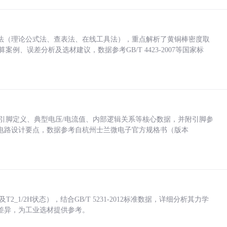
法（理论公式法、查表法、在线工具法），重点解析了黄铜棒密度取
计算案例、误差分析及选材建议，数据参考GB/T 4423-2007等国家标
括各引脚定义、典型电压/电流值、内部逻辑关系等核心数据，并附引脚参
电路设计要点，数据参考自杭州士兰微电子官方规格书（版本
_1/2H状态），结合GB/T 5231-2012标准数据，详细分析其力学
差异，为工业选材提供参考。