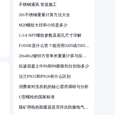
不锈钢通风 管道施工
201不锈钢重量计算方法大全
M20螺纹大径和小径是多少
1-1/4 NPT螺纹参数及底孔尺寸详解
F1010E是什么管？能否用3205或3505代
换
20x40x2镀锌方管单米重量计算与应用
分析
抗渗混凝土中P6和P8膨胀剂分别加多少
法兰PN25和PN16有什么区别
消费者对洗衣机的核心需求调研与分析
U型螺栓的国家标准
煤矿用电热取暖器是否符合防爆电气设
备标准