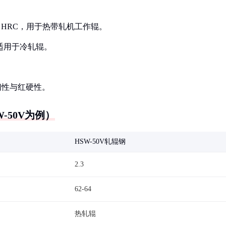
≥62 HRC，用于热带轧机工作辊。
强，适用于冷轧辊。
兼具韧性与红硬性。
-50V为例）
HSW-50V轧辊钢
2.3
62-64
热轧辊