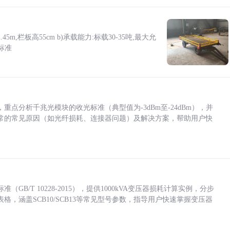
5m,栏板高55cm b)承载能力:标载30-35吨,最大允
标准
点分析千兆光模块的收光标准（典型值为-3dBm至-24dBm），并
常的常见原因（如光纤损耗、连接器问题）及解决方案，帮助用户快
/T 10228-2015），提供1000kVA变压器损耗计算实例，分步
，涵盖SCB10/SCB13等常见型号参数，指导用户快速掌握变压器