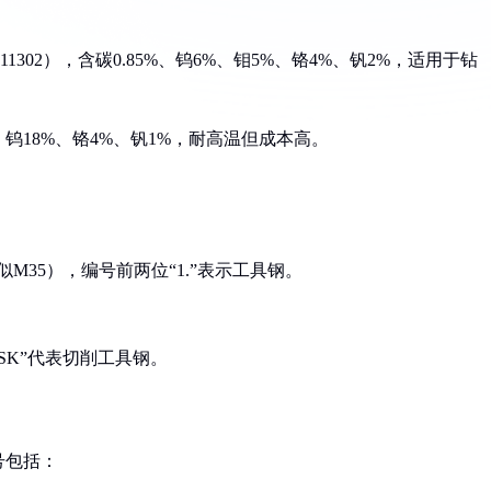
T11302），含碳0.85%、钨6%、钼5%、铬4%、钒2%，适用于钻
5%、钨18%、铬4%、钒1%，耐高温但成本高。
，类似M35），编号前两位“1.”表示工具钢。
“SK”代表切削工具钢。
号包括：