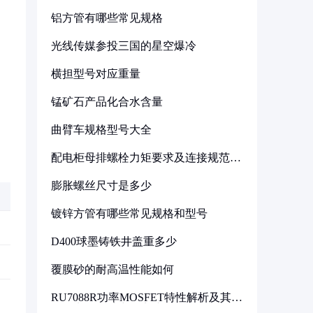
铝方管有哪些常见规格
光线传媒参投三国的星空爆冷
横担型号对应重量
锰矿石产品化合水含量
曲臂车规格型号大全
配电柜母排螺栓力矩要求及连接规范详
解
膨胀螺丝尺寸是多少
镀锌方管有哪些常见规格和型号
D400球墨铸铁井盖重多少
覆膜砂的耐高温性能如何
RU7088R功率MOSFET特性解析及其在
可调电源设计中的实践