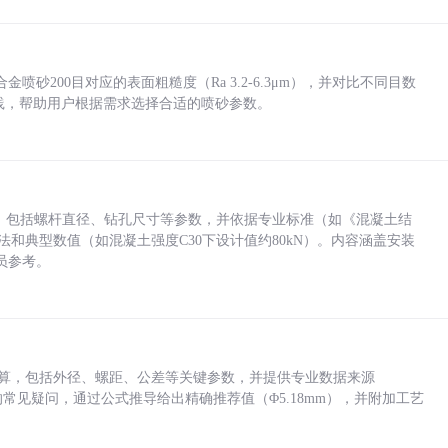
砂200目对应的表面粗糙度（Ra 3.2-6.3μm），并对比不同目数
业实践，帮助用户根据需求选择合适的喷砂参数。
力，包括螺杆直径、钻孔尺寸等参数，并依据专业标准（如《混凝土结
方法和典型数值（如混凝土强度C30下设计值约80kN）。内容涵盖安装
员参考。
底孔计算，包括外径、螺距、公差等关键参数，并提供专业数据来源
孔尺寸的常见疑问，通过公式推导给出精确推荐值（Φ5.18mm），并附加工艺