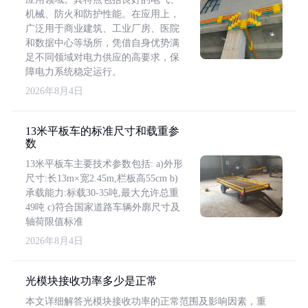
机械、防火和防护性能。在应用上，
广泛用于商业建筑、工业厂房、医院
和数据中心等场所，凭借自身优势满
足不同领域对电力供应的高要求，保
障电力系统稳定运行。
2026年8月4日
13米平板车的标准尺寸和载重参
数
13米平板车主要技术参数包括: a)外形
尺寸:长13m×宽2.45m,栏板高55cm b)
承载能力:标载30-35吨,最大允许总重
49吨 c)符合国家道路车辆外廓尺寸及
轴荷限值标准
2026年8月4日
光模块接收功率多少是正常
本文详细解答光模块接收功率的正常范围及影响因素，重