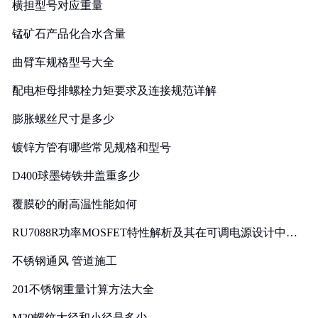
横担型号对应重量
锰矿石产品化合水含量
曲臂车规格型号大全
配电柜母排螺栓力矩要求及连接规范详解
膨胀螺丝尺寸是多少
镀锌方管有哪些常见规格和型号
D400球墨铸铁井盖重多少
覆膜砂的耐高温性能如何
RU7088R功率MOSFET特性解析及其在可调电源设计中的
实践
不锈钢通风 管道施工
201不锈钢重量计算方法大全
M20螺纹大径和小径是多少