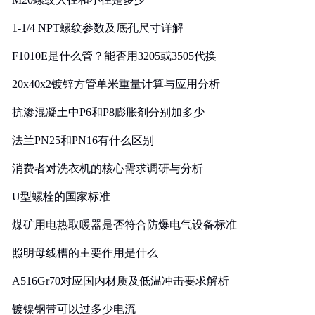
1-1/4 NPT螺纹参数及底孔尺寸详解
F1010E是什么管？能否用3205或3505代换
20x40x2镀锌方管单米重量计算与应用分析
抗渗混凝土中P6和P8膨胀剂分别加多少
法兰PN25和PN16有什么区别
消费者对洗衣机的核心需求调研与分析
U型螺栓的国家标准
煤矿用电热取暖器是否符合防爆电气设备标准
照明母线槽的主要作用是什么
A516Gr70对应国内材质及低温冲击要求解析
镀镍钢带可以过多少电流