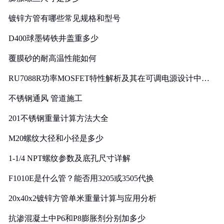
镀锌方管有哪些常见规格和型号
D400球墨铸铁井盖重多少
覆膜砂的耐高温性能如何
RU7088R功率MOSFET特性解析及其在可调电源设计中的
实践
不锈钢通风 管道施工
201不锈钢重量计算方法大全
M20螺纹大径和小径是多少
1-1/4 NPT螺纹参数及底孔尺寸详解
F1010E是什么管？能否用3205或3505代换
20x40x2镀锌方管单米重量计算与应用分析
抗渗混凝土中P6和P8膨胀剂分别加多少