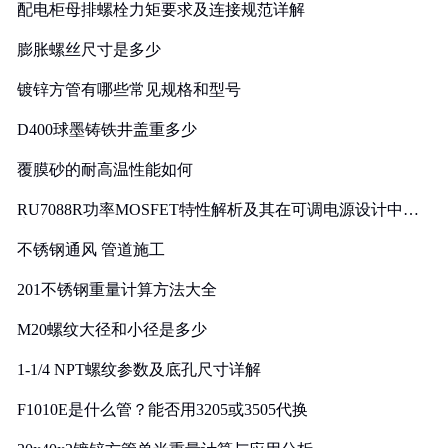
配电柜母排螺栓力矩要求及连接规范详解
膨胀螺丝尺寸是多少
镀锌方管有哪些常见规格和型号
D400球墨铸铁井盖重多少
覆膜砂的耐高温性能如何
RU7088R功率MOSFET特性解析及其在可调电源设计中的
实践
不锈钢通风 管道施工
201不锈钢重量计算方法大全
M20螺纹大径和小径是多少
1-1/4 NPT螺纹参数及底孔尺寸详解
F1010E是什么管？能否用3205或3505代换