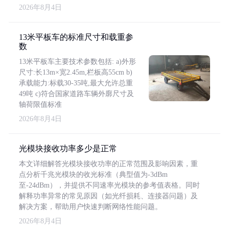
2026年8月4日
13米平板车的标准尺寸和载重参
数
13米平板车主要技术参数包括: a)外形
尺寸:长13m×宽2.45m,栏板高55cm b)
承载能力:标载30-35吨,最大允许总重
49吨 c)符合国家道路车辆外廓尺寸及
轴荷限值标准
2026年8月4日
光模块接收功率多少是正常
本文详细解答光模块接收功率的正常范围及影响因素，重
点分析千兆光模块的收光标准（典型值为-3dBm
至-24dBm），并提供不同速率光模块的参考值表格。同时
解释功率异常的常见原因（如光纤损耗、连接器问题）及
解决方案，帮助用户快速判断网络性能问题。
2026年8月4日