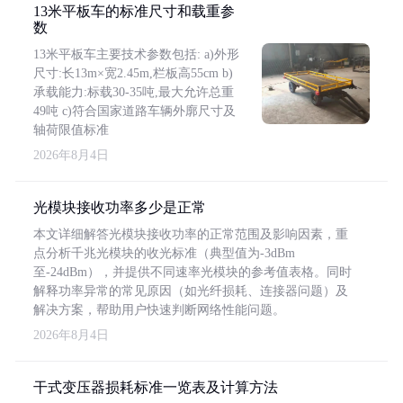
13米平板车的标准尺寸和载重参
数
13米平板车主要技术参数包括: a)外形
尺寸:长13m×宽2.45m,栏板高55cm b)
承载能力:标载30-35吨,最大允许总重
49吨 c)符合国家道路车辆外廓尺寸及
轴荷限值标准
2026年8月4日
光模块接收功率多少是正常
本文详细解答光模块接收功率的正常范围及影响因素，重
点分析千兆光模块的收光标准（典型值为-3dBm
至-24dBm），并提供不同速率光模块的参考值表格。同时
解释功率异常的常见原因（如光纤损耗、连接器问题）及
解决方案，帮助用户快速判断网络性能问题。
2026年8月4日
干式变压器损耗标准一览表及计算方法