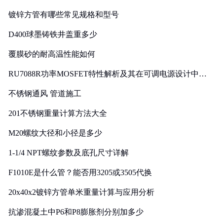
镀锌方管有哪些常见规格和型号
D400球墨铸铁井盖重多少
覆膜砂的耐高温性能如何
RU7088R功率MOSFET特性解析及其在可调电源设计中的
实践
不锈钢通风 管道施工
201不锈钢重量计算方法大全
M20螺纹大径和小径是多少
1-1/4 NPT螺纹参数及底孔尺寸详解
F1010E是什么管？能否用3205或3505代换
20x40x2镀锌方管单米重量计算与应用分析
抗渗混凝土中P6和P8膨胀剂分别加多少