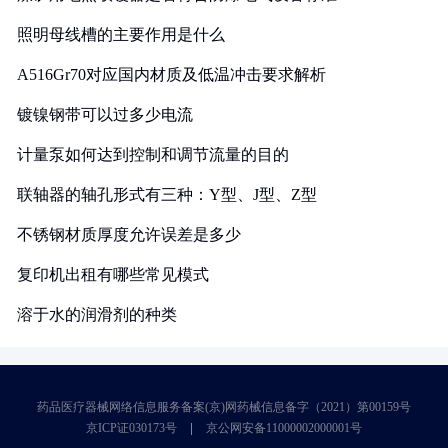
照明母线槽的主要作用是什么
A516Gr70对应国内材质及低温冲击要求解析
镀镍钢带可以过多少电流
计量泵如何达到控制和调节流量的目的
联轴器的轴孔形式有三种：Y型、J型、Z型
不锈钢材质厚度允许误差是多少
复印机出租有哪些常见模式
溶于水的润滑剂的种类
药品医疗器械网络信息服务备案(京)网药械信息备字（2021）第00159号
京ICP证030173号
京公网安备11000002000001号