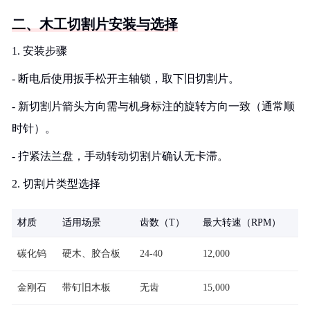
二、木工切割片安装与选择
1. 安装步骤
- 断电后使用扳手松开主轴锁，取下旧切割片。
- 新切割片箭头方向需与机身标注的旋转方向一致（通常顺
时针）。
- 拧紧法兰盘，手动转动切割片确认无卡滞。
2. 切割片类型选择
材质
适用场景
齿数（T）
最大转速（RPM）
碳化钨
硬木、胶合板
24-40
12,000
金刚石
带钉旧木板
无齿
15,000