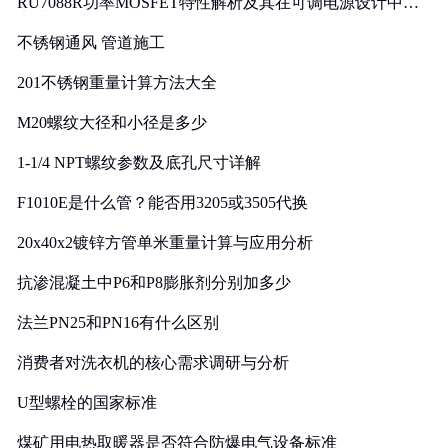
RU7088R功率MOSFET特性解析及其在可调电源设计中的
实践
不锈钢通风 管道施工
201不锈钢重量计算方法大全
M20螺纹大径和小径是多少
1-1/4 NPT螺纹参数及底孔尺寸详解
F1010E是什么管？能否用3205或3505代换
20x40x2镀锌方管单米重量计算与应用分析
抗渗混凝土中P6和P8膨胀剂分别加多少
法兰PN25和PN16有什么区别
消费者对洗衣机的核心需求调研与分析
U型螺栓的国家标准
煤矿用电热取暖器是否符合防爆电气设备标准