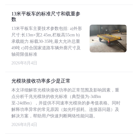
13米平板车的标准尺寸和载重参
数
13米平板车主要技术参数包括: a)外形
尺寸:长13m×宽2.45m,栏板高55cm b)
承载能力:标载30-35吨,最大允许总重
49吨 c)符合国家道路车辆外廓尺寸及
轴荷限值标准
2026年8月4日
光模块接收功率多少是正常
本文详细解答光模块接收功率的正常范围及影响因素，重
点分析千兆光模块的收光标准（典型值为-3dBm
至-24dBm），并提供不同速率光模块的参考值表格。同时
解释功率异常的常见原因（如光纤损耗、连接器问题）及
解决方案，帮助用户快速判断网络性能问题。
2026年8月4日