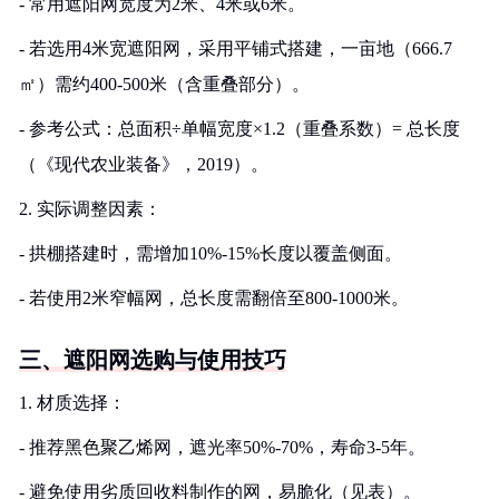
- 常用遮阳网宽度为2米、4米或6米。
- 若选用4米宽遮阳网，采用平铺式搭建，一亩地（666.7
㎡）需约400-500米（含重叠部分）。
- 参考公式：总面积÷单幅宽度×1.2（重叠系数）= 总长度
（《现代农业装备》，2019）。
2. 实际调整因素：
- 拱棚搭建时，需增加10%-15%长度以覆盖侧面。
- 若使用2米窄幅网，总长度需翻倍至800-1000米。
三、遮阳网选购与使用技巧
1. 材质选择：
- 推荐黑色聚乙烯网，遮光率50%-70%，寿命3-5年。
- 避免使用劣质回收料制作的网，易脆化（见表）。