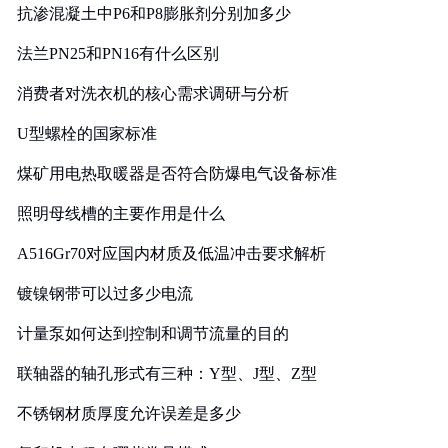
抗渗混凝土中P6和P8膨胀剂分别加多少
法兰PN25和PN16有什么区别
消费者对洗衣机的核心需求调研与分析
U型螺栓的国家标准
煤矿用电热取暖器是否符合防爆电气设备标准
照明母线槽的主要作用是什么
A516Gr70对应国内材质及低温冲击要求解析
镀镍钢带可以过多少电流
计量泵如何达到控制和调节流量的目的
联轴器的轴孔形式有三种：Y型、J型、Z型
不锈钢材质厚度允许误差是多少