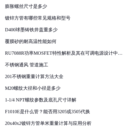
膨胀螺丝尺寸是多少
镀锌方管有哪些常见规格和型号
D400球墨铸铁井盖重多少
覆膜砂的耐高温性能如何
RU7088R功率MOSFET特性解析及其在可调电源设计中的
实践
不锈钢通风 管道施工
201不锈钢重量计算方法大全
M20螺纹大径和小径是多少
1-1/4 NPT螺纹参数及底孔尺寸详解
F1010E是什么管？能否用3205或3505代换
20x40x2镀锌方管单米重量计算与应用分析