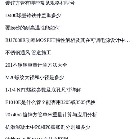
镀锌方管有哪些常见规格和型号
D400球墨铸铁井盖重多少
覆膜砂的耐高温性能如何
RU7088R功率MOSFET特性解析及其在可调电源设计中的
实践
不锈钢通风 管道施工
201不锈钢重量计算方法大全
M20螺纹大径和小径是多少
1-1/4 NPT螺纹参数及底孔尺寸详解
F1010E是什么管？能否用3205或3505代换
20x40x2镀锌方管单米重量计算与应用分析
抗渗混凝土中P6和P8膨胀剂分别加多少