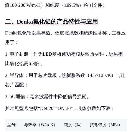
值180-200 W/m·K）和纯度（≥99.5%）检测文件。
二、Denka氮化铝的产品特性与应用
Denka氮化铝以高导热、低膨胀系数和绝缘性著称，主要应
用于：
1. 电子封装：作为LED基板或功率模块散热材料，导热率
比氧化铝高6-8倍；
2. 半导体：用于芯片载板，热膨胀系数（4.5×10⁻⁶/K）与硅
芯片匹配；
3. 5G通信：毫米波器件中降低信号损耗。
其常见型号包括“DN-20”“DN-30”，具体参数如下表：
型号
导热率（W/m·K）
纯度（%）
抗弯强度（MPa）