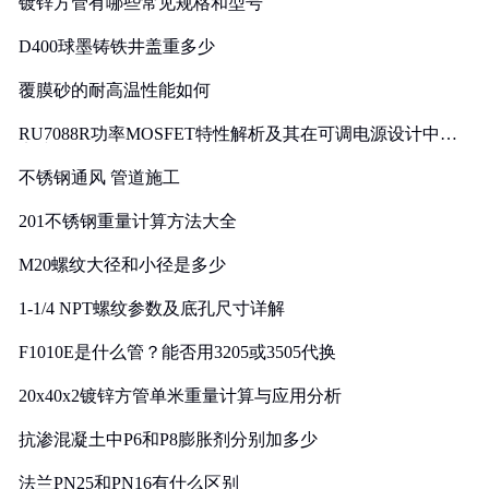
镀锌方管有哪些常见规格和型号
D400球墨铸铁井盖重多少
覆膜砂的耐高温性能如何
RU7088R功率MOSFET特性解析及其在可调电源设计中的
实践
不锈钢通风 管道施工
201不锈钢重量计算方法大全
M20螺纹大径和小径是多少
1-1/4 NPT螺纹参数及底孔尺寸详解
F1010E是什么管？能否用3205或3505代换
20x40x2镀锌方管单米重量计算与应用分析
抗渗混凝土中P6和P8膨胀剂分别加多少
法兰PN25和PN16有什么区别