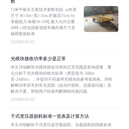
数
13米平板车主要技术参数包括: a)外形
尺寸:长13m×宽2.45m,栏板高55cm b)
承载能力:标载30-35吨,最大允许总重
49吨 c)符合国家道路车辆外廓尺寸及
轴荷限值标准
2026年8月4日
光模块接收功率多少是正常
本文详细解答光模块接收功率的正常范围及影响因素，重
点分析千兆光模块的收光标准（典型值为-3dBm
至-24dBm），并提供不同速率光模块的参考值表格。同时
解释功率异常的常见原因（如光纤损耗、连接器问题）及
解决方案，帮助用户快速判断网络性能问题。
2026年8月4日
干式变压器损耗标准一览表及计算方法
本文详细解析干式变压器空载损耗、负载损耗的国家标准