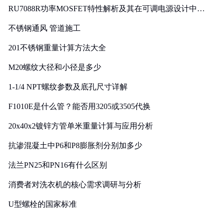
RU7088R功率MOSFET特性解析及其在可调电源设计中的
实践
不锈钢通风 管道施工
201不锈钢重量计算方法大全
M20螺纹大径和小径是多少
1-1/4 NPT螺纹参数及底孔尺寸详解
F1010E是什么管？能否用3205或3505代换
20x40x2镀锌方管单米重量计算与应用分析
抗渗混凝土中P6和P8膨胀剂分别加多少
法兰PN25和PN16有什么区别
消费者对洗衣机的核心需求调研与分析
U型螺栓的国家标准