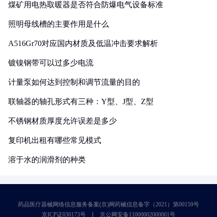
煤矿用电热取暖器是否符合防爆电气设备标准
照明母线槽的主要作用是什么
A516Gr70对应国内材质及低温冲击要求解析
镀镍钢带可以过多少电流
计量泵如何达到控制和调节流量的目的
联轴器的轴孔形式有三种：Y型、J型、Z型
不锈钢材质厚度允许误差是多少
复印机出租有哪些常见模式
溶于水的润滑剂的种类
药品医疗器械网络信息服务备案(京)网药械信息备字（2021）第00159号
京ICP证030173号
京公网安备11000002000001号