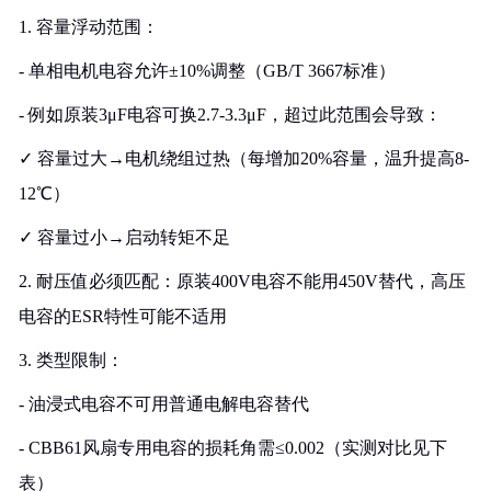
1. 容量浮动范围：
- 单相电机电容允许±10%调整（GB/T 3667标准）
- 例如原装3μF电容可换2.7-3.3μF，超过此范围会导致：
✓ 容量过大→电机绕组过热（每增加20%容量，温升提高8-
12℃）
✓ 容量过小→启动转矩不足
2. 耐压值必须匹配：原装400V电容不能用450V替代，高压
电容的ESR特性可能不适用
3. 类型限制：
- 油浸式电容不可用普通电解电容替代
- CBB61风扇专用电容的损耗角需≤0.002（实测对比见下
表）