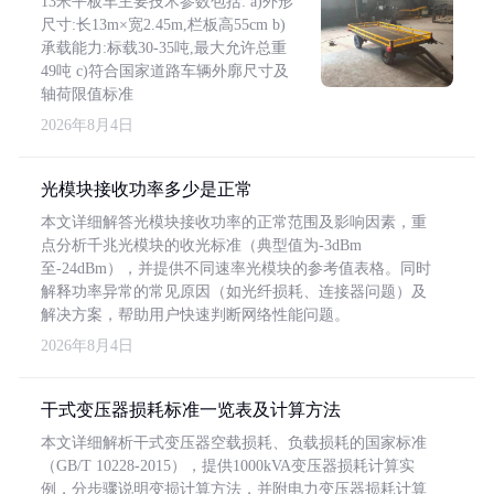
13米平板车主要技术参数包括: a)外形
尺寸:长13m×宽2.45m,栏板高55cm b)
承载能力:标载30-35吨,最大允许总重
49吨 c)符合国家道路车辆外廓尺寸及
轴荷限值标准
2026年8月4日
光模块接收功率多少是正常
本文详细解答光模块接收功率的正常范围及影响因素，重
点分析千兆光模块的收光标准（典型值为-3dBm
至-24dBm），并提供不同速率光模块的参考值表格。同时
解释功率异常的常见原因（如光纤损耗、连接器问题）及
解决方案，帮助用户快速判断网络性能问题。
2026年8月4日
干式变压器损耗标准一览表及计算方法
本文详细解析干式变压器空载损耗、负载损耗的国家标准
（GB/T 10228-2015），提供1000kVA变压器损耗计算实
例，分步骤说明变损计算方法，并附电力变压器损耗计算