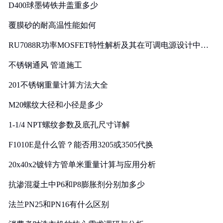
D400球墨铸铁井盖重多少
覆膜砂的耐高温性能如何
RU7088R功率MOSFET特性解析及其在可调电源设计中的
实践
不锈钢通风 管道施工
201不锈钢重量计算方法大全
M20螺纹大径和小径是多少
1-1/4 NPT螺纹参数及底孔尺寸详解
F1010E是什么管？能否用3205或3505代换
20x40x2镀锌方管单米重量计算与应用分析
抗渗混凝土中P6和P8膨胀剂分别加多少
法兰PN25和PN16有什么区别