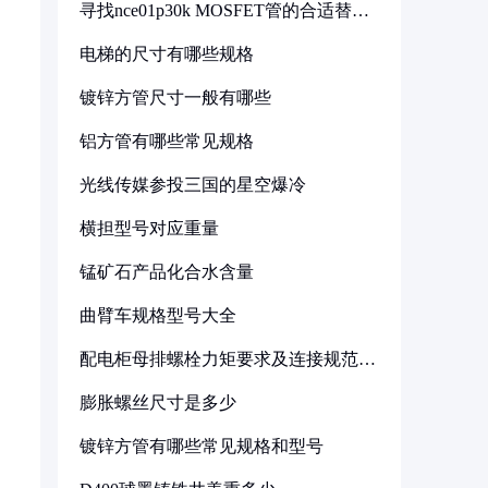
寻找nce01p30k MOSFET管的合适替代
型号
电梯的尺寸有哪些规格
镀锌方管尺寸一般有哪些
铝方管有哪些常见规格
光线传媒参投三国的星空爆冷
横担型号对应重量
锰矿石产品化合水含量
曲臂车规格型号大全
配电柜母排螺栓力矩要求及连接规范详
解
膨胀螺丝尺寸是多少
镀锌方管有哪些常见规格和型号