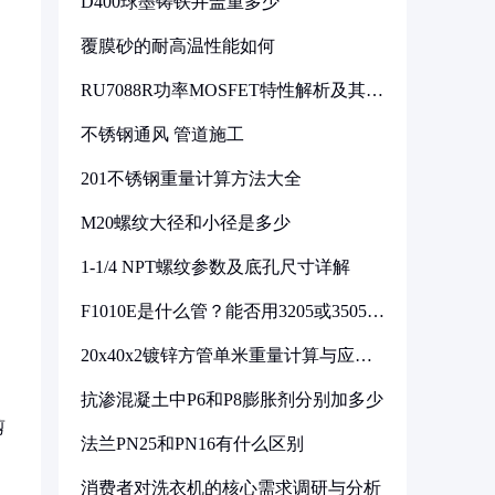
D400球墨铸铁井盖重多少
覆膜砂的耐高温性能如何
RU7088R功率MOSFET特性解析及其在
可调电源设计中的实践
不锈钢通风 管道施工
201不锈钢重量计算方法大全
M20螺纹大径和小径是多少
1-1/4 NPT螺纹参数及底孔尺寸详解
F1010E是什么管？能否用3205或3505代
换
20x40x2镀锌方管单米重量计算与应用
分析
抗渗混凝土中P6和P8膨胀剂分别加多少
剪
法兰PN25和PN16有什么区别
消费者对洗衣机的核心需求调研与分析