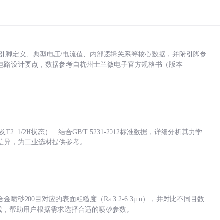
括各引脚定义、典型电压/电流值、内部逻辑关系等核心数据，并附引脚参
电路设计要点，数据参考自杭州士兰微电子官方规格书（版本
_1/2H状态），结合GB/T 5231-2012标准数据，详细分析其力学
差异，为工业选材提供参考。
砂200目对应的表面粗糙度（Ra 3.2-6.3μm），并对比不同目数
业实践，帮助用户根据需求选择合适的喷砂参数。