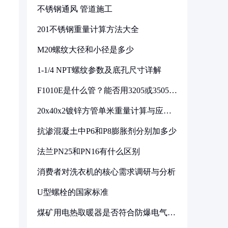
不锈钢通风 管道施工
201不锈钢重量计算方法大全
M20螺纹大径和小径是多少
1-1/4 NPT螺纹参数及底孔尺寸详解
F1010E是什么管？能否用3205或3505代
换
20x40x2镀锌方管单米重量计算与应用
分析
抗渗混凝土中P6和P8膨胀剂分别加多少
法兰PN25和PN16有什么区别
消费者对洗衣机的核心需求调研与分析
U型螺栓的国家标准
煤矿用电热取暖器是否符合防爆电气设
备标准