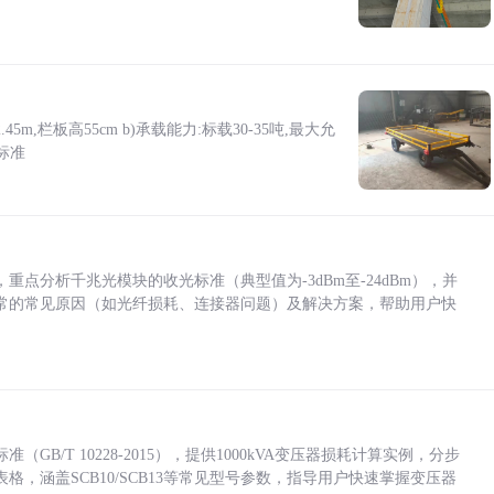
5m,栏板高55cm b)承载能力:标载30-35吨,最大允
标准
点分析千兆光模块的收光标准（典型值为-3dBm至-24dBm），并
常的常见原因（如光纤损耗、连接器问题）及解决方案，帮助用户快
/T 10228-2015），提供1000kVA变压器损耗计算实例，分步
，涵盖SCB10/SCB13等常见型号参数，指导用户快速掌握变压器