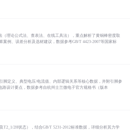
法（理论公式法、查表法、在线工具法），重点解析了黄铜棒密度取
计算案例、误差分析及选材建议，数据参考GB/T 4423-2007等国家标
括各引脚定义、典型电压/电流值、内部逻辑关系等核心数据，并附引脚参
电路设计要点，数据参考自杭州士兰微电子官方规格书（版本
_1/2H状态），结合GB/T 5231-2012标准数据，详细分析其力学