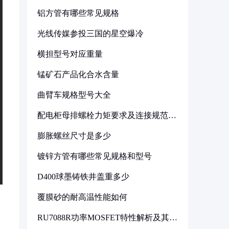
铝方管有哪些常见规格
光线传媒参投三国的星空爆冷
横担型号对应重量
锰矿石产品化合水含量
曲臂车规格型号大全
配电柜母排螺栓力矩要求及连接规范详
解
膨胀螺丝尺寸是多少
镀锌方管有哪些常见规格和型号
D400球墨铸铁井盖重多少
覆膜砂的耐高温性能如何
RU7088R功率MOSFET特性解析及其在
可调电源设计中的实践