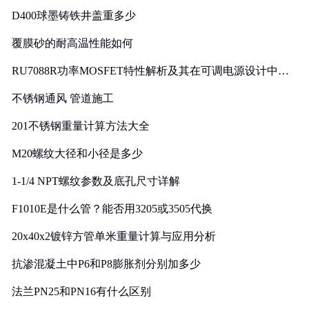
D400球墨铸铁井盖重多少
覆膜砂的耐高温性能如何
RU7088R功率MOSFET特性解析及其在可调电源设计中的
实践
不锈钢通风 管道施工
201不锈钢重量计算方法大全
M20螺纹大径和小径是多少
1-1/4 NPT螺纹参数及底孔尺寸详解
F1010E是什么管？能否用3205或3505代换
20x40x2镀锌方管单米重量计算与应用分析
抗渗混凝土中P6和P8膨胀剂分别加多少
法兰PN25和PN16有什么区别