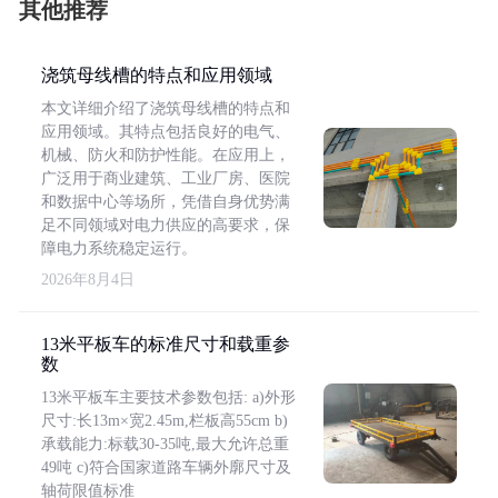
其他推荐
浇筑母线槽的特点和应用领域
本文详细介绍了浇筑母线槽的特点和
应用领域。其特点包括良好的电气、
机械、防火和防护性能。在应用上，
广泛用于商业建筑、工业厂房、医院
和数据中心等场所，凭借自身优势满
足不同领域对电力供应的高要求，保
障电力系统稳定运行。
2026年8月4日
13米平板车的标准尺寸和载重参
数
13米平板车主要技术参数包括: a)外形
尺寸:长13m×宽2.45m,栏板高55cm b)
承载能力:标载30-35吨,最大允许总重
49吨 c)符合国家道路车辆外廓尺寸及
轴荷限值标准