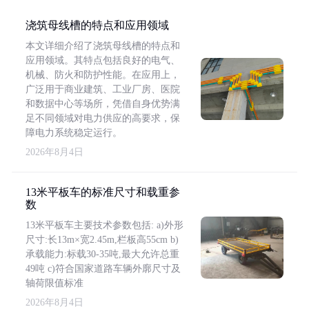
浇筑母线槽的特点和应用领域
本文详细介绍了浇筑母线槽的特点和
应用领域。其特点包括良好的电气、
机械、防火和防护性能。在应用上，
广泛用于商业建筑、工业厂房、医院
和数据中心等场所，凭借自身优势满
足不同领域对电力供应的高要求，保
障电力系统稳定运行。
2026年8月4日
13米平板车的标准尺寸和载重参
数
13米平板车主要技术参数包括: a)外形
尺寸:长13m×宽2.45m,栏板高55cm b)
承载能力:标载30-35吨,最大允许总重
49吨 c)符合国家道路车辆外廓尺寸及
轴荷限值标准
2026年8月4日