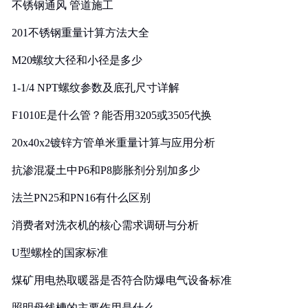
不锈钢通风 管道施工
201不锈钢重量计算方法大全
M20螺纹大径和小径是多少
1-1/4 NPT螺纹参数及底孔尺寸详解
F1010E是什么管？能否用3205或3505代换
20x40x2镀锌方管单米重量计算与应用分析
抗渗混凝土中P6和P8膨胀剂分别加多少
法兰PN25和PN16有什么区别
消费者对洗衣机的核心需求调研与分析
U型螺栓的国家标准
煤矿用电热取暖器是否符合防爆电气设备标准
照明母线槽的主要作用是什么