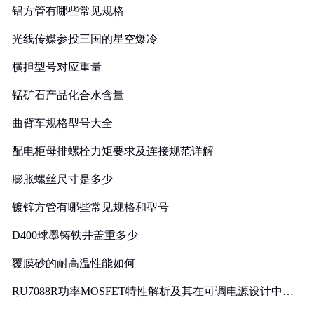
铝方管有哪些常见规格
光线传媒参投三国的星空爆冷
横担型号对应重量
锰矿石产品化合水含量
曲臂车规格型号大全
配电柜母排螺栓力矩要求及连接规范详解
膨胀螺丝尺寸是多少
镀锌方管有哪些常见规格和型号
D400球墨铸铁井盖重多少
覆膜砂的耐高温性能如何
RU7088R功率MOSFET特性解析及其在可调电源设计中的
实践