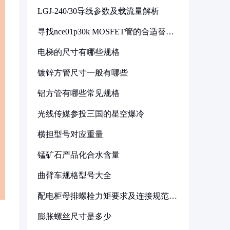
LGJ-240/30导线参数及载流量解析
寻找nce01p30k MOSFET管的合适替代
型号
电梯的尺寸有哪些规格
镀锌方管尺寸一般有哪些
铝方管有哪些常见规格
光线传媒参投三国的星空爆冷
横担型号对应重量
锰矿石产品化合水含量
曲臂车规格型号大全
配电柜母排螺栓力矩要求及连接规范详
解
膨胀螺丝尺寸是多少