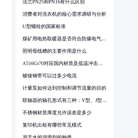
法兰PN25和PN16有什么区别
消费者对洗衣机的核心需求调研与分析
U型螺栓的国家标准
煤矿用电热取暖器是否符合防爆电气设
备标准
照明母线槽的主要作用是什么
A516Gr70对应国内材质及低温冲击要
求解析
镀镍钢带可以过多少电流
计量泵如何达到控制和调节流量的目的
联轴器的轴孔形式有三种：Y型、J型、
Z型
不锈钢材质厚度允许误差是多少
复印机出租有哪些常见模式
溶于水的润滑剂的种类