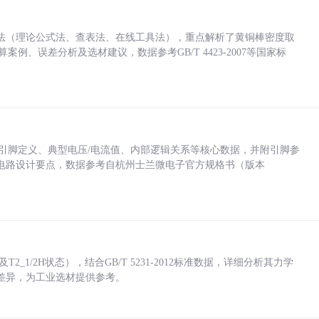
法（理论公式法、查表法、在线工具法），重点解析了黄铜棒密度取
计算案例、误差分析及选材建议，数据参考GB/T 4423-2007等国家标
括各引脚定义、典型电压/电流值、内部逻辑关系等核心数据，并附引脚参
电路设计要点，数据参考自杭州士兰微电子官方规格书（版本
_1/2H状态），结合GB/T 5231-2012标准数据，详细分析其力学
差异，为工业选材提供参考。