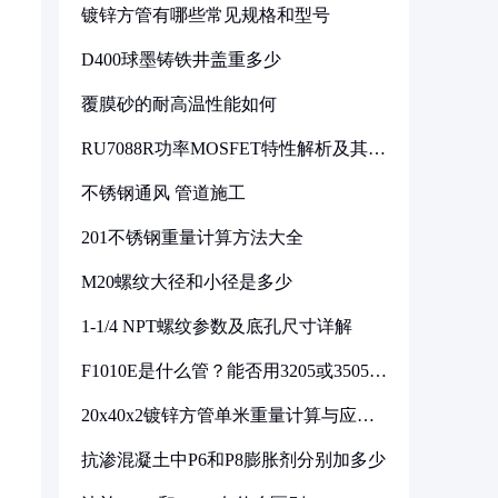
镀锌方管有哪些常见规格和型号
D400球墨铸铁井盖重多少
覆膜砂的耐高温性能如何
RU7088R功率MOSFET特性解析及其在
可调电源设计中的实践
不锈钢通风 管道施工
201不锈钢重量计算方法大全
M20螺纹大径和小径是多少
1-1/4 NPT螺纹参数及底孔尺寸详解
F1010E是什么管？能否用3205或3505代
换
20x40x2镀锌方管单米重量计算与应用
分析
抗渗混凝土中P6和P8膨胀剂分别加多少