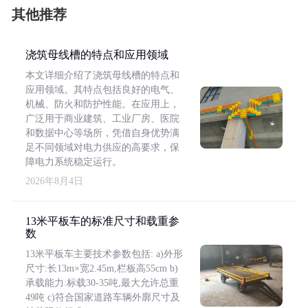
其他推荐
浇筑母线槽的特点和应用领域
本文详细介绍了浇筑母线槽的特点和
应用领域。其特点包括良好的电气、
机械、防火和防护性能。在应用上，
广泛用于商业建筑、工业厂房、医院
和数据中心等场所，凭借自身优势满
足不同领域对电力供应的高要求，保
障电力系统稳定运行。
2026年8月4日
13米平板车的标准尺寸和载重参
数
13米平板车主要技术参数包括: a)外形
尺寸:长13m×宽2.45m,栏板高55cm b)
承载能力:标载30-35吨,最大允许总重
49吨 c)符合国家道路车辆外廓尺寸及