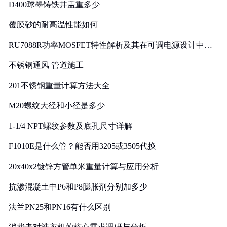
D400球墨铸铁井盖重多少
覆膜砂的耐高温性能如何
RU7088R功率MOSFET特性解析及其在可调电源设计中的
实践
不锈钢通风 管道施工
201不锈钢重量计算方法大全
M20螺纹大径和小径是多少
1-1/4 NPT螺纹参数及底孔尺寸详解
F1010E是什么管？能否用3205或3505代换
20x40x2镀锌方管单米重量计算与应用分析
抗渗混凝土中P6和P8膨胀剂分别加多少
法兰PN25和PN16有什么区别