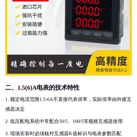
二、1.5(6)A电表的技术特性
1. 额定电流范围1.5-6A不直接代表倍率，实际倍率由外接互
感器决定
2. 低压配电系统中常配合50/5、100/5等规格互感器使用
3. 现场安装时必须核对互感器K值标识与电表参数匹配