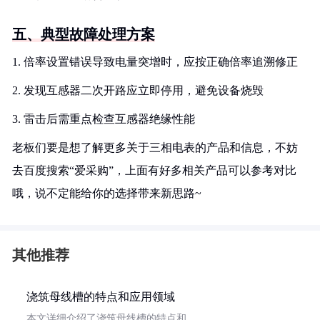
五、典型故障处理方案
1. 倍率设置错误导致电量突增时，应按正确倍率追溯修正
2. 发现互感器二次开路应立即停用，避免设备烧毁
3. 雷击后需重点检查互感器绝缘性能
老板们要是想了解更多关于三相电表的产品和信息，不妨
去百度搜索“爱采购”，上面有好多相关产品可以参考对比
哦，说不定能给你的选择带来新思路~
其他推荐
浇筑母线槽的特点和应用领域
本文详细介绍了浇筑母线槽的特点和