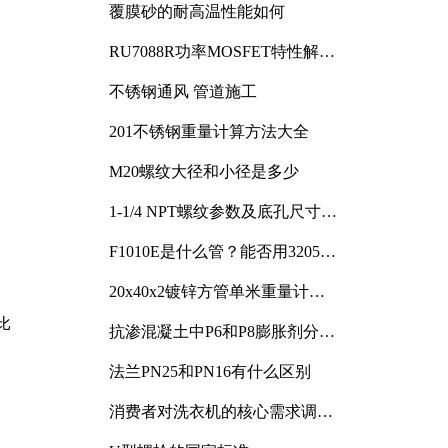
覆膜砂的耐高温性能如何
RU7088R功率MOSFET特性解析
及其在可调电源设计中的实践
不锈钢通风 管道施工
201不锈钢重量计算方法大全
M20螺纹大径和小径是多少
1-1/4 NPT螺纹参数及底孔尺寸详
解
F1010E是什么管？能否用3205或
3505代换
20x40x2镀锌方管单米重量计算
与应用分析
比
抗渗混凝土中P6和P8膨胀剂分别
加多少
法兰PN25和PN16有什么区别
消费者对洗衣机的核心需求调研
与分析