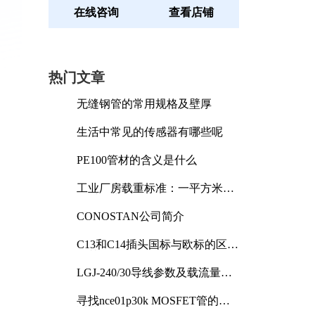
在线咨询
查看店铺
热门文章
无缝钢管的常用规格及壁厚
生活中常见的传感器有哪些呢
PE100管材的含义是什么
工业厂房载重标准：一平方米能
承受多少公斤
CONOSTAN公司简介
C13和C14插头国标与欧标的区别
及其标准解析
LGJ-240/30导线参数及载流量解
析
寻找nce01p30k MOSFET管的合
适替代型号