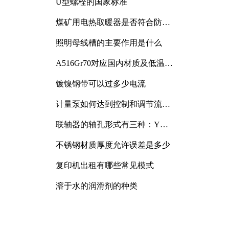
U型螺栓的国家标准
煤矿用电热取暖器是否符合防爆
电气设备标准
照明母线槽的主要作用是什么
A516Gr70对应国内材质及低温冲
击要求解析
镀镍钢带可以过多少电流
计量泵如何达到控制和调节流量
的目的
联轴器的轴孔形式有三种：Y
型、J型、Z型
不锈钢材质厚度允许误差是多少
复印机出租有哪些常见模式
溶于水的润滑剂的种类