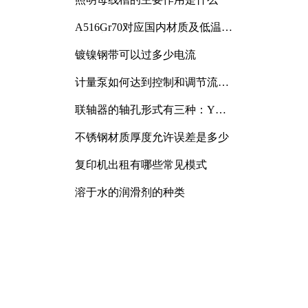
A516Gr70对应国内材质及低温冲
击要求解析
镀镍钢带可以过多少电流
计量泵如何达到控制和调节流量
的目的
联轴器的轴孔形式有三种：Y
型、J型、Z型
不锈钢材质厚度允许误差是多少
复印机出租有哪些常见模式
溶于水的润滑剂的种类