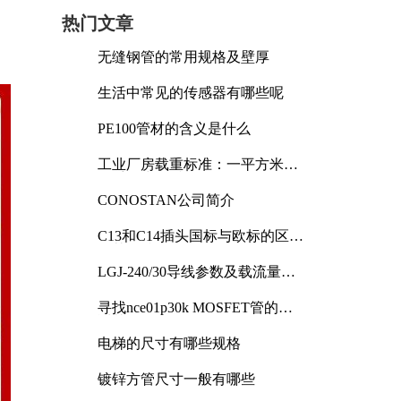
热门文章
无缝钢管的常用规格及壁厚
生活中常见的传感器有哪些呢
PE100管材的含义是什么
工业厂房载重标准：一平方米能
承受多少公斤
CONOSTAN公司简介
C13和C14插头国标与欧标的区别
及其标准解析
LGJ-240/30导线参数及载流量解
析
寻找nce01p30k MOSFET管的合
适替代型号
电梯的尺寸有哪些规格
镀锌方管尺寸一般有哪些