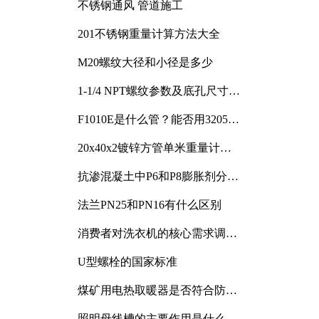
不锈钢通风 管道施工
201不锈钢重量计算方法大全
M20螺纹大径和小径是多少
1-1/4 NPT螺纹参数及底孔尺寸详
解
F1010E是什么管？能否用3205或
3505代换
20x40x2镀锌方管单米重量计算
与应用分析
抗渗混凝土中P6和P8膨胀剂分别
加多少
法兰PN25和PN16有什么区别
消费者对洗衣机的核心需求调研
与分析
U型螺栓的国家标准
煤矿用电热取暖器是否符合防爆
电气设备标准
照明母线槽的主要作用是什么