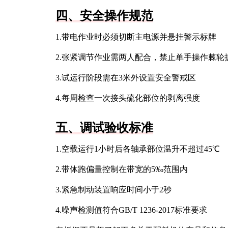
四、安全操作规范
1.带电作业时必须切断主电源并悬挂警示标牌
2.张紧调节作业需两人配合，禁止单手操作棘轮
3.试运行阶段需在3米外设置安全警戒区
4.每周检查一次接头硫化部位的剥离强度
五、调试验收标准
1.空载运行1小时后各轴承部位温升不超过45℃
2.带体跑偏量控制在带宽的5‰范围内
3.紧急制动装置响应时间小于2秒
4.噪声检测值符合GB/T 1236-2017标准要求