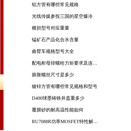
铝方管有哪些常见规格
光线传媒参投三国的星空爆冷
横担型号对应重量
锰矿石产品化合水含量
曲臂车规格型号大全
配电柜母排螺栓力矩要求及连接
规范详解
膨胀螺丝尺寸是多少
镀锌方管有哪些常见规格和型号
D400球墨铸铁井盖重多少
覆膜砂的耐高温性能如何
RU7088R功率MOSFET特性解析
及其在可调电源设计中的实践