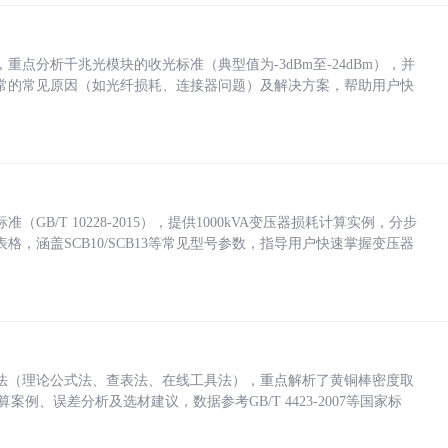
点分析千兆光模块的收光标准（典型值为-3dBm至-24dBm），并
常的常见原因（如光纤损耗、连接器问题）及解决方案，帮助用户快
/T 10228-2015），提供1000kVA变压器损耗计算实例，分步
，涵盖SCB10/SCB13等常见型号参数，指导用户快速掌握变压器
法（理论公式法、查表法、在线工具法），重点解析了黄铜棒密度取
计算案例、误差分析及选材建议，数据参考GB/T 4423-2007等国家标