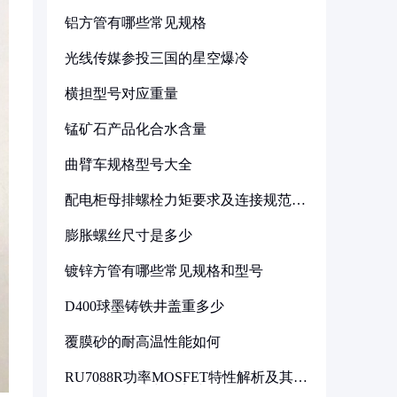
铝方管有哪些常见规格
光线传媒参投三国的星空爆冷
横担型号对应重量
锰矿石产品化合水含量
曲臂车规格型号大全
配电柜母排螺栓力矩要求及连接规范详
解
膨胀螺丝尺寸是多少
镀锌方管有哪些常见规格和型号
D400球墨铸铁井盖重多少
覆膜砂的耐高温性能如何
RU7088R功率MOSFET特性解析及其在
可调电源设计中的实践