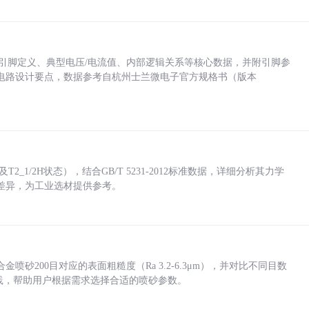
括各引脚定义、典型电压/电流值、内部逻辑关系等核心数据，并附引脚参
电路设计要点，数据参考自杭州士兰微电子官方规格书（版本
_1/2H状态），结合GB/T 5231-2012标准数据，详细分析其力学
差异，为工业选材提供参考。
砂200目对应的表面粗糙度（Ra 3.2-6.3μm），并对比不同目数
业实践，帮助用户根据需求选择合适的喷砂参数。