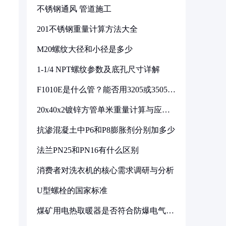
不锈钢通风 管道施工
201不锈钢重量计算方法大全
M20螺纹大径和小径是多少
1-1/4 NPT螺纹参数及底孔尺寸详解
F1010E是什么管？能否用3205或3505代
换
20x40x2镀锌方管单米重量计算与应用
分析
抗渗混凝土中P6和P8膨胀剂分别加多少
法兰PN25和PN16有什么区别
消费者对洗衣机的核心需求调研与分析
U型螺栓的国家标准
煤矿用电热取暖器是否符合防爆电气设
备标准