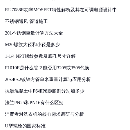
RU7088R功率MOSFET特性解析及其在可调电源设计中的
实践
不锈钢通风 管道施工
201不锈钢重量计算方法大全
M20螺纹大径和小径是多少
1-1/4 NPT螺纹参数及底孔尺寸详解
F1010E是什么管？能否用3205或3505代换
20x40x2镀锌方管单米重量计算与应用分析
抗渗混凝土中P6和P8膨胀剂分别加多少
法兰PN25和PN16有什么区别
消费者对洗衣机的核心需求调研与分析
U型螺栓的国家标准